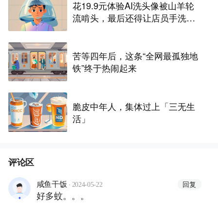
花19.9元体验AI洗头像被山羊轮
流啃头，最后还得让店员手洗两
遍
苦等四年后，这条“全网最孤独地
铁”终于热闹起来
脆皮中年人，集体过上「三无生
活」
评论区
·
回复
咸鱼干饭
2024-05-22
好多蚊。。。