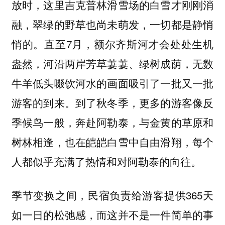
放时，这里吉克普林滑雪场的白雪才刚刚消
融，翠绿的野草也尚未萌发，一切都是静悄
悄的。直至7月，额尔齐斯河才会处处生机
盎然，河沿两岸芳草萋萋、绿树成荫，无数
牛羊低头啜饮河水的画面吸引了一批又一批
游客的到来。到了秋冬季，更多的游客像反
季候鸟一般，奔赴阿勒泰，与金黄的草原和
树林相逢，也在皑皑白雪中自由滑翔，每个
人都似乎充满了热情和对阿勒泰的向往。
季节变换之间，民宿负责给游客提供365天
如一日的松弛感，而这并不是一件简单的事