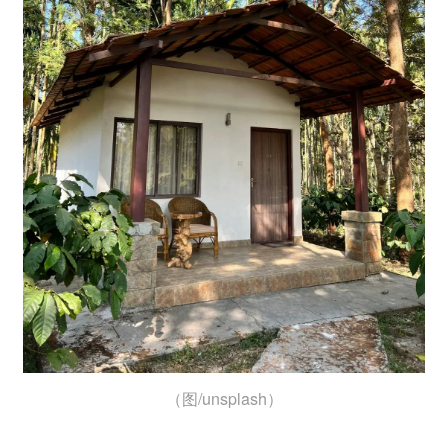
（图/unsplash）