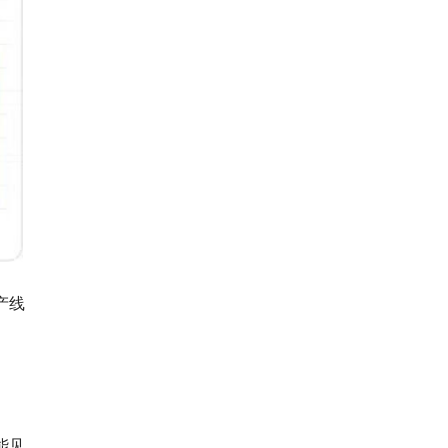
产线
能见