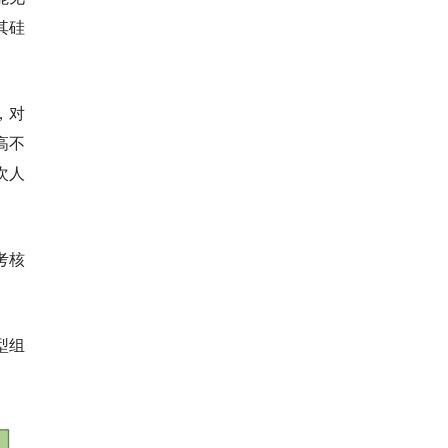
其硅
，对
高不
次人
考核
型组