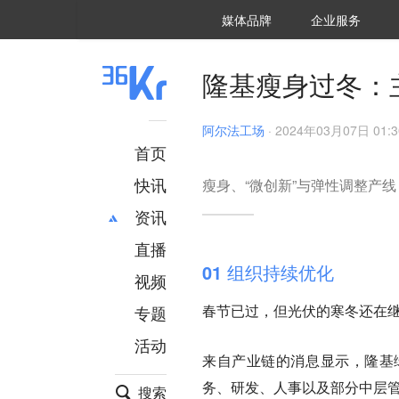
36氪Auto
数字时氪
企业号
未来消费
智能涌现
未来城市
启动Power on
媒体品牌
企业服务
企服点评
36氪出海
36氪研究院
潮生TIDE
36氪企服点评
36Kr研究院
36氪财经
职场bonus
36碳
后浪研究所
36Kr创新咨询
暗涌Waves
硬氪
氪睿研究院
隆基瘦身过冬：
阿尔法工场
·
2024年03月07日 01:3
首页
快讯
瘦身、“微创新”与弹性调整产
资讯
直播
最新
推荐
01 组织持续优化
创投
财经
视频
汽车
AI
春节已过，但光伏的寒冬还在
专题
科技
项目推荐
活动
专精特新
安徽
来自产业链的消息显示，隆基绿
务、研发、人事以及部分中层
搜索