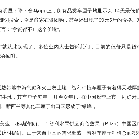
明显下降：盒马app上，所有品类车厘子均显示为“14天最低价
关键词搜索，全是商家在做团购，甚至还出现了99元5斤的价格。
言：“拿货都不止这个价啦”。
”就从此实现了。
多位业内人士告诉我们，目前的低价只是暂
就会回升。
亚热带地中海气候和火山灰土壤，智利种植车厘子有着得天独厚
半球，其车厘子每年11月至次年1月在中国反季上市，刚好赶
、新西兰等其他车厘子出口国形成了“错峰”。
美金、移动的银行。”
智利水果供应商佰兹果（Prize）中国区
采访时提到。由于来自中国的需求旺盛，智利车厘子种植总面积