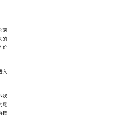
这两
初的
的价
进入
诉我
的尾
再接