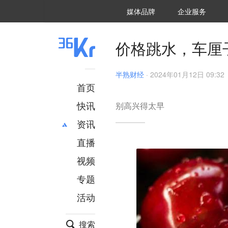
36氪Auto
数字时氪
企业号
未来消费
智能涌现
未来城市
启动Power on
媒体品牌
企业服务
企服点评
36氪出海
36氪研究院
潮生TIDE
36氪企服点评
36Kr研究院
36氪财经
职场bonus
36碳
后浪研究所
36Kr创新咨询
暗涌Waves
硬氪
氪睿研究院
价格跳水，车厘
半熟财经
·
2024年01月12日 09:32
首页
快讯
别高兴得太早
资讯
直播
最新
推荐
创投
财经
视频
汽车
AI
专题
科技
项目推荐
活动
专精特新
安徽
搜索