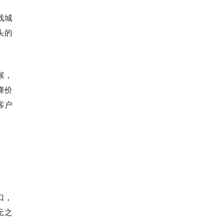
线城
头的
候，
降价
客户
。
口，
元之