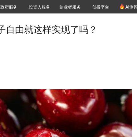
创投发布
项目推荐
核心服务
LP源计划
政府服务
投资人服务
创业者服务
创投平台
AI测
36氪Pro
VClub
VClub投资机构库
创投氪堂
城市之窗
投资机构职位推介
企业入驻
投资人认证
子自由就这样实现了吗？