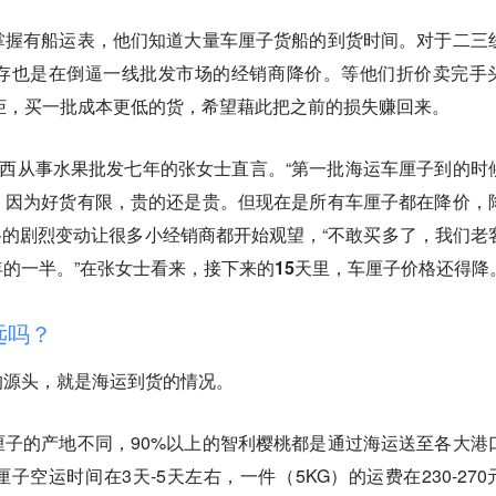
掌握有船运表，他们知道大量车厘子货船的到货时间。对于二三
存也是在倒逼一线批发市场的经销商降价。等他们折价卖完手
开柜，买一批成本更低的货，希望藉此把之前的损失赚回来。
广西从事水果批发七年的张女士直言。“第一批海运车厘子到的时
，因为好货有限，贵的还是贵。但现在是所有车厘子都在降价，
”价格的剧烈变动让很多小经销商都开始观望，“不敢买多了，我们老
的一半。”在张女士看来，
接下来的15天里，车厘子价格还得降
远吗？
的源头，就是海运到货的情况。
子的产地不同，90%以上的智利樱桃都是通过海运送至各大港
空运时间在3天-5天左右，一件（5KG）的运费在230-270