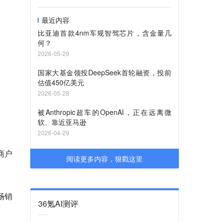
最近内容
比亚迪首款4nm车规智驾芯片，含金量几
何？
2026-05-29
国家大基金领投DeepSeek首轮融资，投前
估值450亿美元
2026-05-28
被Anthropic超车的OpenAI，正在远离微
软、靠近亚马逊
2026-04-29
商户
阅读更多内容，狠戳这里
畅销
36氪AI测评