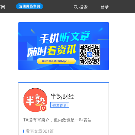
评网
搜索
登录
半熟财经
特邀作者
TA没有写简介，但内敛也是一种表达
发表文章
321
篇