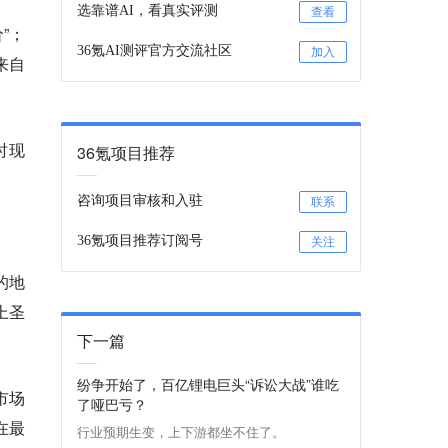
选靠谱AI，看真实评测
查看
”；
36氪AI测评官方交流社区
加入
来自
时现
36氪项目推荐
咨询项目审核和入驻
联系
36氪项目推荐订阅号
关注
的地
上圣
下一篇
纷争开始了，百亿锂电巨头“诉讼大战”谁吃
市场
了哑巴亏？
在最
行业预期生变，上下游都坐不住了。