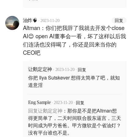
·
回复
油炸🧠
2023-11-20
Altman：你们把我辞了我就去开发个close
AI😊 open AI董事会一看，坏了这样以后我
们连汤也没得喝了，你还是回来当你的
CEO吧
·
·
回复
让鹅定定神
2023-11-20
你把 Ilya Sutskever 想得太简单了吧，就知
道意淫
·
·
回复
Eng Sample
2023-11-20
回复
让鹅定定神
：
那你是不是把Altman想
得更简单了，二天时间联合股东逼宫，三天
时间成为甲方爸爸。甲方微软是个省油灯？
没有平台谁也不是。