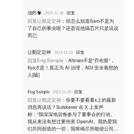
·
·
回复
油炸🧠
2023-11-20
回复
让鹅定定神
：
你怎么知道Sam不是为
了自己的事业呢？还是说他搞芯片只是说说
而已
·
·
回复
让鹅定定神
2023-11-20
回复
Eng Sample
：
Altman不是“乔布斯”，
Ilya才是！真正为 AI 治理，AGI 安全着想的
人[嘘]
·
·
回复
Eng Sample
2023-11-20
回复
让鹅定定神
：
你要不要看看x上的最新
消息再说话？Sutskever 在 X 上发声
称：“我深深地后悔参与了董事会的行动。
我从来没有想过要伤害 OpenAI。我热爱我
们共同创造的一切，我将竭尽所能使公司再