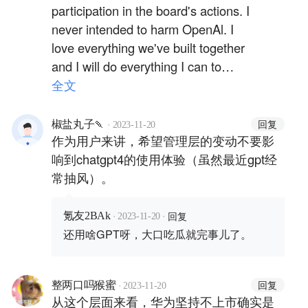
participation in the board's actions. I
never intended to harm OpenAl. I
love everything we've built together
and I will do everything I can to
reunite the company.
全文
·
回复
椒盐丸子🍡
2023-11-20
作为用户来讲，希望管理层的变动不要影
响到chatgpt4的使用体验（虽然最近gpt经
常抽风）。
·
·
回复
氪友2BAk
2023-11-20
还用啥GPT呀，大口吃瓜就完事儿了。
·
回复
整两口吗猴蜜
2023-11-20
从这个层面来看，华为坚持不上市确实是