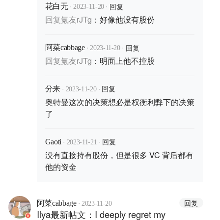
·
·
回复
花白无
2023-11-20
回复
氪友rJTg
：
好像他没有股份
·
·
回复
阿菜cabbage
2023-11-20
回复
氪友rJTg
：
明面上他不控股
·
·
回复
分来
2023-11-20
奥特曼这次的决策想必是权衡利弊下的决策
了
·
·
回复
Gaoti
2023-11-21
没有直接持有股份，但是很多 VC 背后都有
他的资金
·
回复
阿菜cabbage
2023-11-20
Ilya最新帖文：I deeply regret my