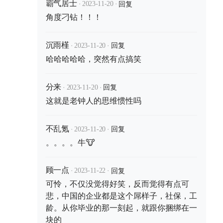
·
·
回复
霸气居士
2023-11-20
角度刁钻！！！
·
·
回复
沉雨槿
2023-11-20
哈哈哈哈哈，突然有点搞笑
·
·
回复
分来
2023-11-20
这就是老钟人的思维惯性吗
·
·
回复
不乱氪
2023-11-20
。。。。牛🐮
·
·
回复
顾一点
2023-11-22
可怜，不仅没觉得好笑，反而觉得有点可
悲，中国的企业都是这个屌样子，社保，工
龄。从你毕业的那一刻起，就跟你捆绑在一
块的