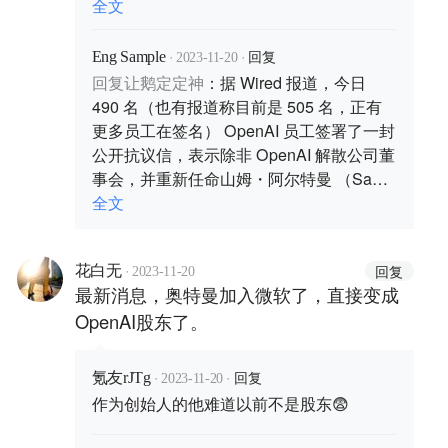
次团结。”
全文
·
·
回复
Eng Sample
2023-11-20
回复
让鹅定定神
：
据 Wired 报道，今日
490 名（也有报道称目前是 505 名，正有
更多员工在签名） OpenAI 员工签署了一封
公开抗议信，表示除非 OpenAI 解散公司董
事会，并重新任命山姆・阿尔特曼 （Sam
Altman） 为 CEO，且让前总裁格雷格・布
全文
罗克曼 （Greg Brockman）也回归，否则
他们就将辞职，并将加入微软。据悉，
·
回复
花白无
OpenAI 公司目前有 700 多名员工。
2023-11-20
最新消息，奥特曼加入微软了，直接变成
OpenAI股东了。
·
·
回复
氪友rJTg
2023-11-20
作为创始人的他难道以前不是股东😨