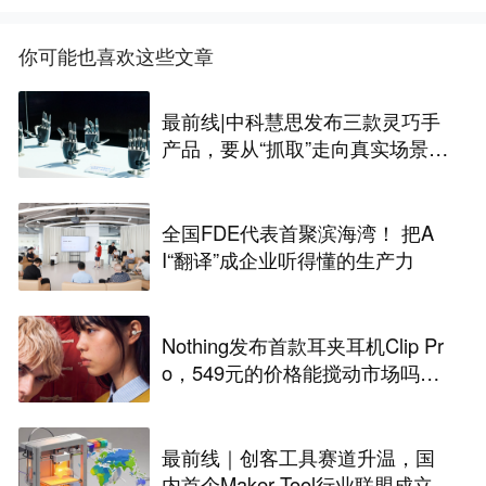
你可能也喜欢这些文章
最前线|中科慧思发布三款灵巧手
产品，要从“抓取”走向真实场景作
业
全国FDE代表首聚滨海湾！ 把A
I“翻译”成企业听得懂的生产力
Nothing发布首款耳夹耳机Clip Pr
o，549元的价格能搅动市场吗？
丨最前线
最前线｜创客工具赛道升温，国
内首个Maker Tool行业联盟成立