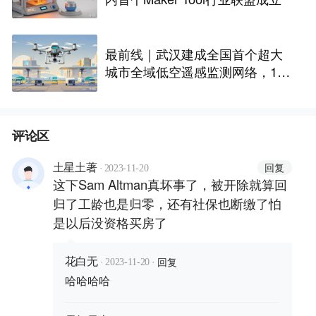
最前线｜武汉建成全国首个超大
城市全域低空遥感监测网络，146
座无人机机场构建“城市智眼”
评论区
·
回复
土星土著
2023-11-20
这下Sam Altman真坏事了，被开除就算回
归了工龄也是归零，还有社保也断缴了怕
是以后没资格买房了
·
·
回复
花白无
2023-11-20
哈哈哈哈