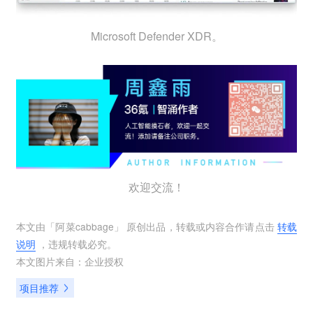
Microsoft Defender XDR。
欢迎交流！
本文由「
阿菜cabbage
」 原创出品，转载或内容合作请点击
转载
说明
，违规转载必究。
本文图片来自：
企业授权
项目推荐