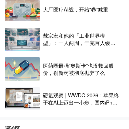
大厂医疗AI战，开始“卷”减重
戴宗宏和他的「工业世界模
型」：一人两周，干完百人级定
制化“累活”
医药圈最强“奥斯卡”也没救回股
价，创新药被彻底抛弃了么
硬氪观察 | WWDC 2026：苹果终
于在AI上迈出一小步，国内iPhon
e还是用不上
评论区