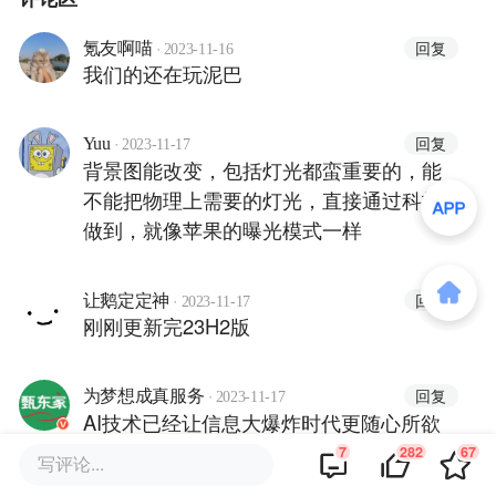
·
回复
氪友啊喵
2023-11-16
我们的还在玩泥巴
·
回复
Yuu
2023-11-17
背景图能改变，包括灯光都蛮重要的，能
不能把物理上需要的灯光，直接通过科技
做到，就像苹果的曝光模式一样
·
回复
让鹅定定神
2023-11-17
刚刚更新完23H2版
·
回复
为梦想成真服务
2023-11-17
AI技术已经让信息大爆炸时代更随心所欲
地为我们所用，可是在二手房交易市场却
7
282
67
写评论...
还保留着中介“传话筒”的方式沟通，依旧有