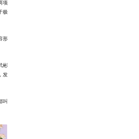
两项
于极
容形
武彬
，发
都叫