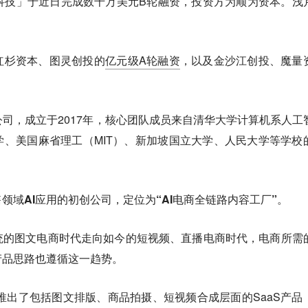
睿科技」于近日完成数千万美元B轮融资，投资方为顺为资本。浅
红杉资本、图灵创投的
亿元级A轮融资
，以及金沙江创投、魔量
I公司，成立于2017年，核心团队成员来自清华大学计算机系人工
、美国麻省理工（MIT）、新加坡国立大学、人民大学等学校
领域AI应用的初创公司，定位为“AI电商全链路内容工厂”。
统的图文电商时代走向如今的短视频、直播电商时代，电商所需
产品思路也遵循这一趋势。
续推出了包括图文排版、商品拍摄、短视频合成层面的SaaS产品