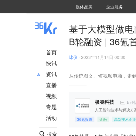
36氪Auto
数字时氪
企业号
未来消费
智能涌现
未来城市
启动Power on
媒体品牌
企业服务
企服点评
36氪出海
36氪研究院
潮生TIDE
36氪企服点评
36Kr研究院
36氪财经
职场bonus
36碳
后浪研究所
36Kr创新咨询
暗涌Waves
硬氪
氪睿研究院
基于大模型做电
B轮融资 | 36氪
首页
咏仪
·
2023年11月14日 00:30
快讯
资讯
从传统图文、短视频电商，走到
直播
最新
推荐
创投
财经
视频
汽车
AI
B+轮
极睿科技
专题
科技
项目推荐
人工智能技术与解决方
活动
专精特新
安徽
36氪报道
金融
高新技术企业
搜索