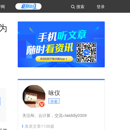
评网
搜索
登录
为
咏仪
作者
关注AI、云计算，交流+twiddly0309
发表文章
1136
篇