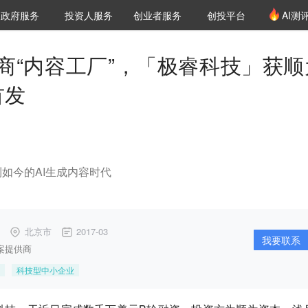
创投发布
项目推荐
核心服务
LP源计划
政府服务
投资人服务
创业者服务
创投平台
AI测
36氪Pro
VClub
VClub投资机构库
创投氪堂
城市之窗
投资机构职位推介
企业入驻
投资人认证
商“内容工厂”，「极睿科技」获顺
首发
如今的AI生成内容时代
北京市
2017-03
我要联系
案提供商
科技型中小企业