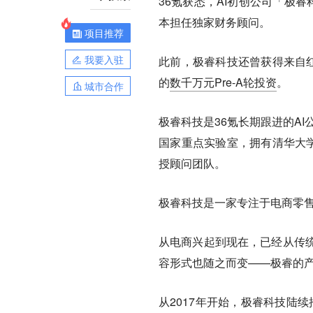
36氪获悉，AI初创公司「极
本担任独家财务顾问。
项目推荐
我要入驻
此前，极睿科技还曾获得来自
的
数千万元Pre-A轮投资
。
城市合作
极睿科技是36氪长期跟进的A
国家重点实验室，拥有清华大学
授顾问团队。
极睿科技是一家专注于电商零售
从电商兴起到现在，已经从传
容形式也随之而变——极睿的
从2017年开始，极睿科技陆