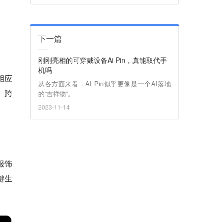
下一篇
刚刚亮相的可穿戴设备Ai Pin，真能取代手
机吗
相应
从各方面来看，AI Pin似乎更像是一个AI落地
、跨
的“吉祥物”。
2023-11-14
服饰
键生