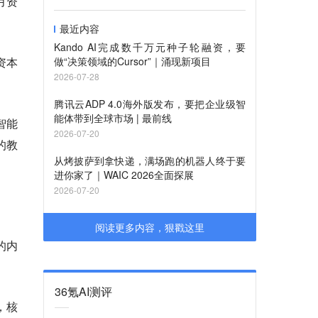
月资
最近内容
Kando AI完成数千万元种子轮融资，要
资本
做“决策领域的Cursor”｜涌现新项目
2026-07-28
腾讯云ADP 4.0海外版发布，要把企业级智
能体带到全球市场 | 最前线
智能
2026-07-20
的教
从烤披萨到拿快递，满场跑的机器人终于要
进你家了｜WAIC 2026全面探展
2026-07-20
阅读更多内容，狠戳这里
的内
36氪AI测评
，核