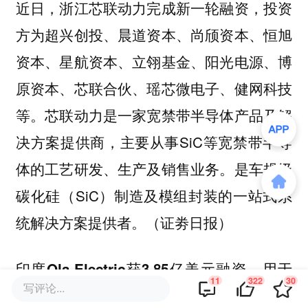
近日，浙江芯联动力完成新一轮融资，投资
方为超兴创投、晨道资本、尚颀资本、恒旭
资本、星航资本、立翎基金、阳光电源、博
原资本、芯联合伙、瑶芯微电子、健网科技
等。芯联动力是一家宽禁带半导体产品及解
决方案提供商，主要从事SiC等宽禁带半导
体的工艺研发、生产及销售业务。是车规级
碳化硅（SiC）制造及模组封装的一站式系
统解决方案提供者。（证劵日报）
印度Ola Electric获3.85亿美元融资，用于
11
322
30
写评论...
扩大电动汽车业务和新建锂离子电池工厂