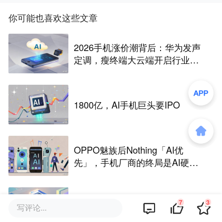
你可能也喜欢这些文章
2026手机涨价潮背后：华为发声
定调，瘦终端大云端开启行业革
命
1800亿，AI手机巨头要IPO
OPPO魅族后Nothing「AI优
先」，手机厂商的终局是AI硬
件？
7
3
三星中国，再退一步
写评论...