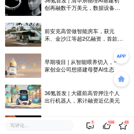
创再融数千万美元，数据设备进
入全球化规模交付
前安克高管做智能房车，获元
禾、金沙江等超2亿融资，首款产
品2027年初量产｜硬氪首发
早期项目 | 从智能喂养切入，一
家创业公司想搭建母婴AI生态
36氪首发 | 大疆前高管押注个人
出行机器人，累计融资近亿美元
1
106
45
36氪首发 | 两位“三清”博士联合创
写评论...
业做空间态势感知服务，完成数