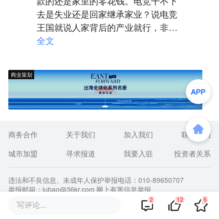
款的还是家里的零花钱。电竞干不下
去是失业还是回家继承家业？说电竞
王国就说人家背后的产业就行，非提
人富二代身份。含着金钥匙的人，普
全文
通人看看就好
商业策划
商务合作
关于我们
加入我们
联系我们
城市加盟
寻求报道
我要入驻
投资者关系
违法和不良信息、未成年人保护举报电话：010-89650707
举报邮箱：jubao@36kr.com 网上有害信息举报
© 2011~
2026
北京多氪信息科技有限公司 |
京ICP备12031756号-6
2
12
5
写评论...
|
京ICP证150143号
| 京公网安备11010502057322号