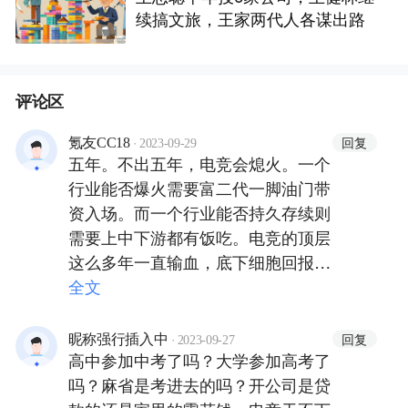
续搞文旅，王家两代人各谋出路
评论区
·
回复
氪友CC18
2023-09-29
五年。不出五年，电竞会熄火。一个
行业能否爆火需要富二代一脚油门带
资入场。而一个行业能否持久存续则
需要上中下游都有饭吃。电竞的顶层
这么多年一直输血，底下细胞回报率
不足，真像文章里吹的这么牛他早就
全文
人尽皆知了，党早就收拾他了。
·
回复
昵称强行插入中
2023-09-27
高中参加中考了吗？大学参加高考了
吗？麻省是考进去的吗？开公司是贷