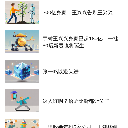
200亿身家，王兴兴告别王兴兴
宇树王兴兴身家已超180亿，一批
90后新贵也将诞生
张一鸣以退为进
这人谁啊？哈萨比斯都让位了
王思聪半年投6家公司，王健林继