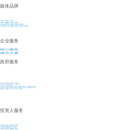
媒体品牌
企业号
企服点评
36Kr研究院
36Kr创新咨询
企业服务
核心服务
城市之窗
政府服务
创投发布
LP源计划
VClub
VClub投资机构库
投资机构职位推介
投资人认证
投资人服务
项目推荐
36氪Pro
创投氪堂