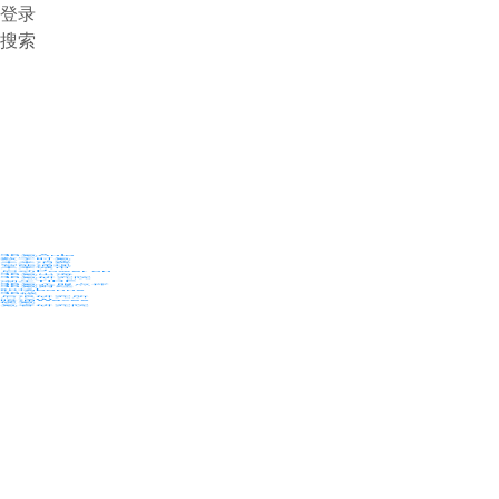
登录
搜索
36氪Auto
数字时氪
未来消费
智能涌现
未来城市
启动Power on
36氪出海
36氪研究院
潮生TIDE
36氪企服点评
36氪财经
职场bonus
36碳
后浪研究所
暗涌Waves
硬氪
氪睿研究院