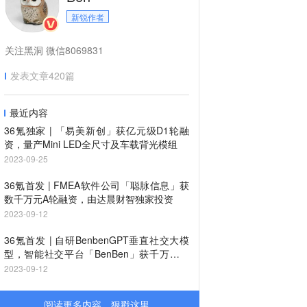
新锐作者
关注黑洞 微信8069831
发表文章
420
篇
最近内容
36氪独家 | 「易美新创」获亿元级D1轮融
资，量产Mini LED全尺寸及车载背光模组
2023-09-25
36氪首发 | FMEA软件公司「聪脉信息」获
数千万元A轮融资，由达晨财智独家投资
2023-09-12
36氪首发 | 自研BenbenGPT垂直社交大模
型，智能社交平台「BenBen」获千万级种
子轮融资
2023-09-12
阅读更多内容，狠戳这里