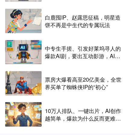
白鹿囤IP、赵露思征稿，明星造
饼不再是中生代的专属玩法
中专生手搓、引发好莱坞寻人的
爆款AI剧，要出互动影游，AI剧
尽头是游戏？
票房大爆看高至20亿美金，全世
界买单了蜘蛛侠IP的“初心”
10万人排队、一键出片，AI创作
越简单，爆款为什么反而更难做
了