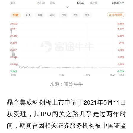
来源：富途牛牛
晶合集成科创板上市申请于2021年5月11日
获受理，其IPO闯关之路几乎走过两年时
间，期间曾因相关证券服务机构被中国证监