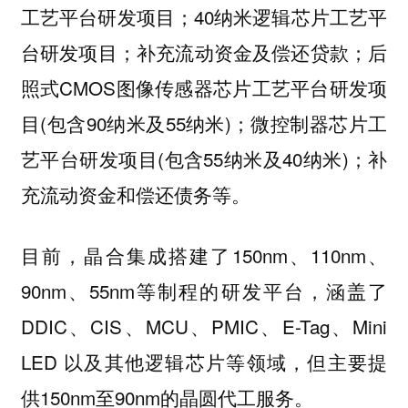
工艺平台研发项目；40纳米逻辑芯片工艺平
台研发项目；补充流动资金及偿还贷款；后
照式CMOS图像传感器芯片工艺平台研发项
目(包含90纳米及55纳米)；微控制器芯片工
艺平台研发项目(包含55纳米及40纳米)；补
充流动资金和偿还债务等。
目前，晶合集成搭建了150nm、110nm、
90nm、55nm等制程的研发平台，涵盖了
DDIC、CIS、MCU、PMIC、E-Tag、Mini
LED 以及其他逻辑芯片等领域，但主要提
供150nm至90nm的晶圆代工服务。