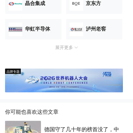
晶合集成
京东方
华虹半导体
泸州老窖
展开更多
品牌专题
你可能也喜欢这些文章
德国守了几十年的榜首没了，中