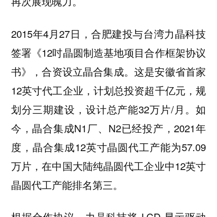
再次展现魄力。
2015年4月27日，合肥建投与台湾力晶科技
签署《12吋晶圆制造基地项目合作框架协议
书》，合资设立晶合集成。这是安徽省首家
12英寸代工企业，计划总投资超千亿元，规
划分三期建设，设计总产能32万片/月。如
今，晶合集成N1厂、N2已经投产，2021年
度，晶合集成12英寸晶圆代工产能为57.09
万片，在中国大陆纯晶圆代工企业中12英寸
晶圆代工产能排名第三。
根据合作协议，力晶科技将 LCD 显示驱动