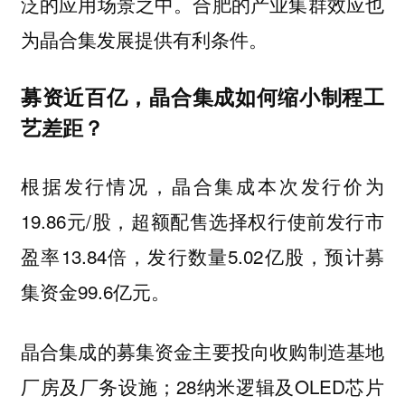
泛的应用场景之中。合肥的产业集群效应也
为晶合集发展提供有利条件。
募资近百亿，晶合集成如何缩小制程工
艺差距？
根据发行情况，晶合集成本次发行价为
19.86元/股，超额配售选择权行使前发行市
盈率13.84倍，发行数量5.02亿股，预计募
集资金99.6亿元。
晶合集成的募集资金主要投向收购制造基地
厂房及厂务设施；28纳米逻辑及OLED芯片