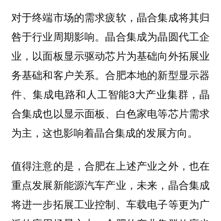
对于终端市场的需求疲软，晶合集成将其归
咎于行业周期影响。晶合集成为晶圆代工企
业，以面板显示驱动芯片为基础向外拓展业
务基础和客户关系。合肥本地的新型显示器
件、集成电路和人工智能3大产业集群，晶
合集成也以显示面板、白色家电等芯片需求
为主，这也影响着晶合集成的发展方向。
值得注意的是，合肥在上述产业之外，也在
重点发展新能源汽车产业，未来，晶合集成
将进一步拓展工业控制、车载电子等更为广