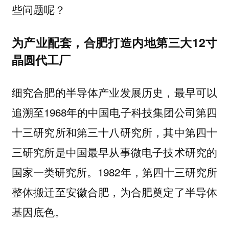
些问题呢？
为产业配套，合肥打造内地第三大12寸
晶圆代工厂
细究合肥的半导体产业发展历史，最早可以
追溯至1968年的中国电子科技集团公司第四
十三研究所和第三十八研究所，其中第四十
三研究所是中国最早从事微电子技术研究的
国家一类研究所。1982年，第四十三研究所
整体搬迁至安徽合肥，为合肥奠定了半导体
基因底色。