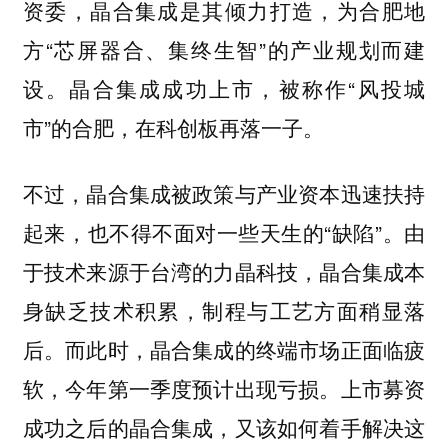
资委，晶合集成是其倾力打造，为合肥地
方“芯屏器合、集终生智”的产业规划而建
设。晶合集成成功上市，被称作“风投城
市”的合肥，在科创板再落一子。
不过，晶合集成被政策与产业资本迅速扶持
起来，也不得不面对一些天生的“缺陷”。由
于技术来源于台湾的力晶科技，晶合集成本
身缺乏技术积累，制程与工艺方面稍显落
后。而此时，晶合集成的终端市场正面临疲
软，今年第一季度预计出现亏损。上市募资
成功之后的晶合集成，又该如何着手解决这