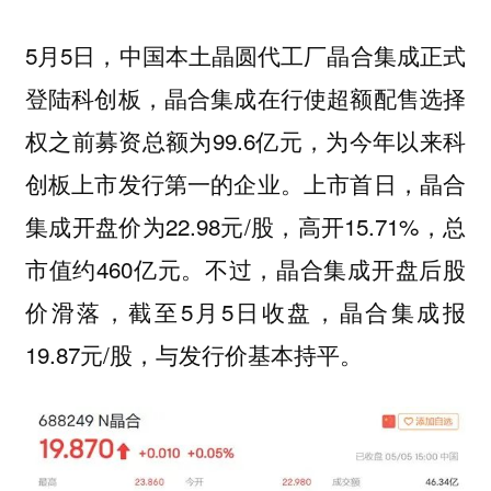
5月5日，中国本土晶圆代工厂晶合集成正式
登陆科创板，晶合集成在行使超额配售选择
权之前募资总额为99.6亿元，为今年以来科
创板上市发行第一的企业。上市首日，晶合
集成开盘价为22.98元/股，高开15.71%，总
市值约460亿元。不过，晶合集成开盘后股
价滑落，截至5月5日收盘，晶合集成报
19.87元/股，与发行价基本持平。