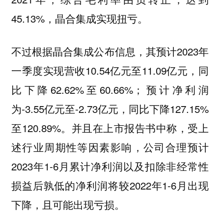
45.13%，晶合集成实现扭亏。
不过根据晶合集成公布信息，其预计2023年
一季度实现营收10.54亿元至11.09亿元，同
比下降62.62%至60.66%；预计净利润
为-3.55亿元至-2.73亿元，同比下降127.15%
至120.89%。并且在上市报告书中称，受上
述行业周期性等因素影响，公司合理预计
2023年1-6月累计净利润以及扣除非经常性
损益后孰低的净利润将较2022年1-6月出现
下降，且可能出现亏损。