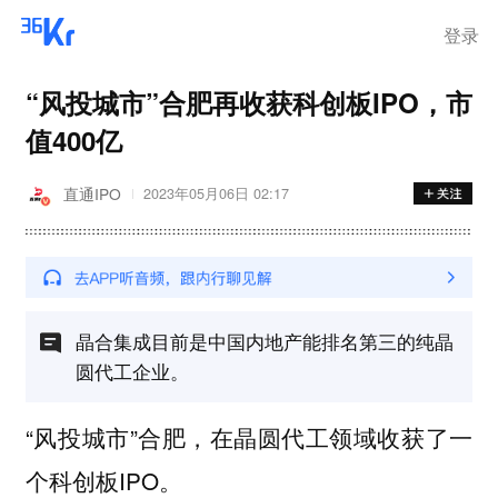
步询价；韩国宣布进入“国家灾
难状态”
登录
“风投城市”合肥再收获科创板IPO，市
值400亿
直通IPO
2023年05月06日 02:17
晶合集成目前是中国内地产能排名第三的纯晶
圆代工企业。
“风投城市”合肥，在晶圆代工领域收获了一
个科创板IPO。