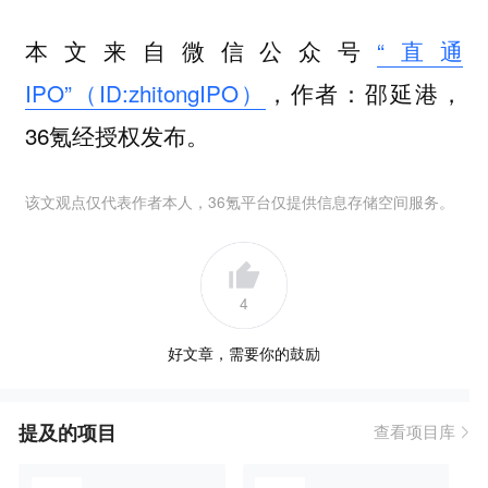
本文来自微信公众号
“直通
IPO”（ID:zhitongIPO）
，作者：邵延港，
36氪经授权发布。
该文观点仅代表作者本人，36氪平台仅提供信息存储空间服务。
4
好文章，需要你的鼓励
提及的项目
查看项目库