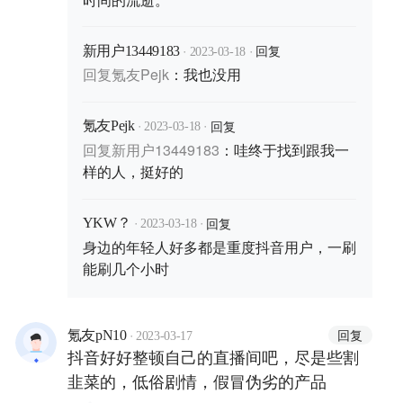
·
·
回复
新用户13449183
2023-03-18
回复
氪友Pejk
：
我也没用
·
·
回复
氪友Pejk
2023-03-18
回复
新用户13449183
：
哇终于找到跟我一
样的人，挺好的
·
·
回复
YKW？
2023-03-18
身边的年轻人好多都是重度抖音用户，一刷
能刷几个小时
·
回复
氪友pN10
2023-03-17
抖音好好整顿自己的直播间吧，尽是些割
韭菜的，低俗剧情，假冒伪劣的产品