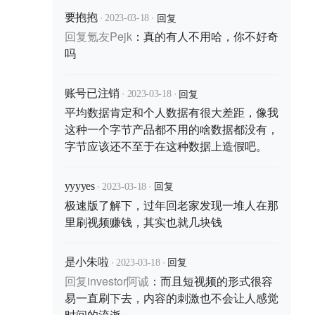
·
·
回复
要抱抱
2023-03-18
回复
氪友Pejk
：
真的有人不用哈，你不好奇
吗
·
·
回复
账号已注销
2023-03-18
平均数据肯定和个人数据有很大差距，像我
这种一个字节产品都不用的啥数据都没有，
字节应该还不至于在这种数据上造假吧。
·
·
回复
yyyyes
2023-03-18
极速版了解下，过年回老家发现一堆人在那
里刷视频赚钱，其实也就几块钱
·
·
回复
是小朱啦
2023-03-18
回复
investor阿诚
：
而且短视频的形式很容
易一直刷下去，内容的刺激也不会让人感觉
时间的流逝。