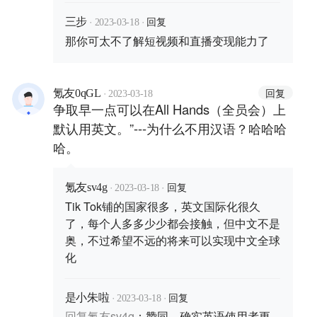
·
·
回复
三步
2023-03-18
那你可太不了解短视频和直播变现能力了
·
回复
氪友0qGL
2023-03-18
争取早一点可以在All Hands（全员会）上
默认用英文。”---为什么不用汉语？哈哈哈
哈。
·
·
回复
氪友sv4g
2023-03-18
Tik Tok铺的国家很多，英文国际化很久
了，每个人多多少少都会接触，但中文不是
奥，不过希望不远的将来可以实现中文全球
化
·
·
回复
是小朱啦
2023-03-18
回复
氪友sv4g
：
赞同，确实英语使用者更