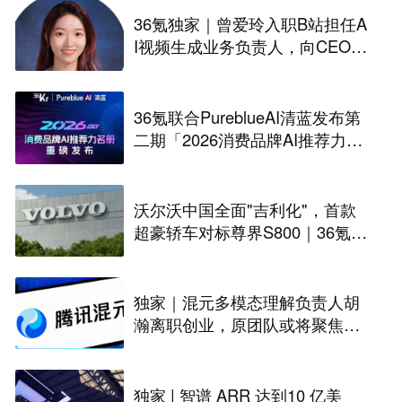
36氪独家｜曾爱玲入职B站担任A
I视频生成业务负责人，向CEO陈
睿汇报
36氪联合PureblueAI清蓝发布第
二期「2026消费品牌AI推荐力名
册」
沃尔沃中国全面"吉利化"，首款
超豪轿车对标尊界S800｜36氪独
家
独家｜混元多模态理解负责人胡
瀚离职创业，原团队或将聚焦世
界模型
独家 | 智谱 ARR 达到10 亿美