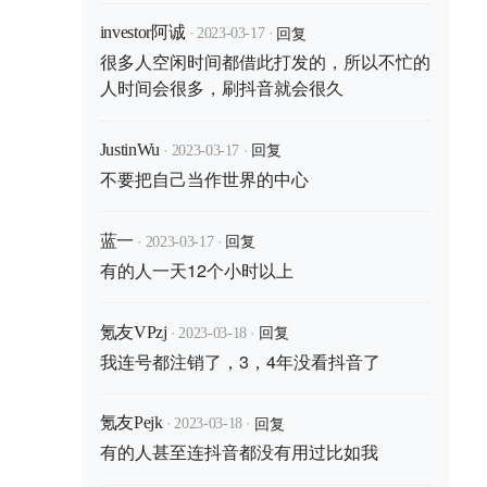
·
·
回复
investor阿诚
2023-03-17
很多人空闲时间都借此打发的，所以不忙的
人时间会很多，刷抖音就会很久
·
·
回复
JustinWu
2023-03-17
不要把自己当作世界的中心
·
·
回复
蓝一
2023-03-17
有的人一天12个小时以上
·
·
回复
氪友VPzj
2023-03-18
我连号都注销了，3，4年没看抖音了
·
·
回复
氪友Pejk
2023-03-18
有的人甚至连抖音都没有用过比如我