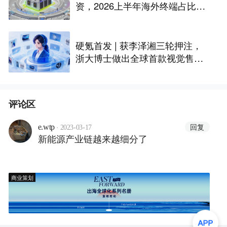
资，2026上半年海外终端占比超
八成｜硬氪首发
硬氪首发 | 获李泽湘三轮押注，
浙大博士做出全球首款视觉售后
技术客服机器人
评论区
·
回复
e.wtp
2023-03-17
新能源产业链越来越细分了
商业策划