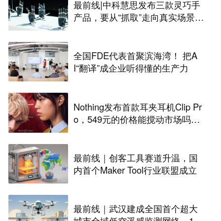
最前线|中科慧思发布三款灵巧手
产品，要从“抓取”走向真实场景作
业
全国FDE代表首聚滨海湾！ 把A
I“翻译”成企业听得懂的生产力
Nothing发布首款耳夹耳机Clip Pr
o，549元的价格能搅动市场吗？
丨最前线
最前线｜创客工具赛道升温，国
内首个Maker Tool行业联盟成立
最前线｜武汉建成全国首个超大
城市全域低空遥感监测网络，146