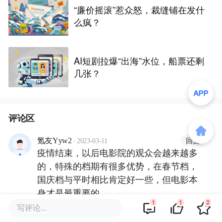
“廉价摇滚”惹众怒，裁缝铺在发什
么疯？
AI短剧拉爆“出海”水位，船票还剩
几张？
评论区
·
回复
氪友Yyw2
2023-03-11
疫情结束，以后电影院的观众会越来越多
的，特殊的档期有很多优势，在春节档，
国庆档与平时相比肯定好一些，但电影本
身才是最重要的
1
1
2
写评论...