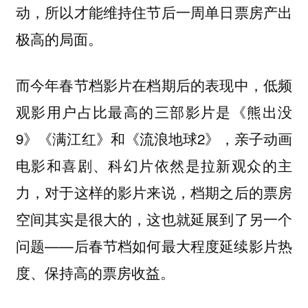
动，所以才能维持住节后一周单日票房产出
极高的局面。
而今年春节档影片在档期后的表现中，低频
观影用户占比最高的三部影片是《熊出没
9》《满江红》和《流浪地球2》，亲子动画
电影和喜剧、科幻片依然是拉新观众的主
力，对于这样的影片来说，档期之后的票房
空间其实是很大的，这也就延展到了另一个
问题——后春节档如何最大程度延续影片热
度、保持高的票房收益。