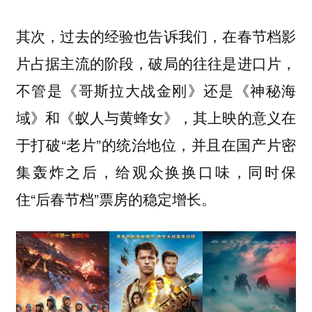
其次，过去的经验也告诉我们，在春节档影
片占据主流的阶段，破局的往往是进口片，
不管是《哥斯拉大战金刚》还是《神秘海
域》和《蚁人与黄蜂女》，其上映的意义在
于打破“老片”的统治地位，并且在国产片密
集轰炸之后，给观众换换口味，同时保
住“后春节档”票房的稳定增长。