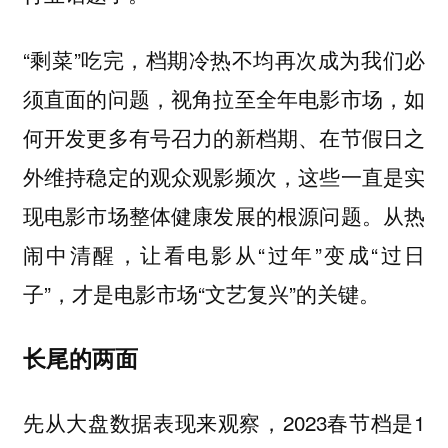
“剩菜”吃完，档期冷热不均再次成为我们必
须直面的问题，视角拉至全年电影市场，如
何开发更多有号召力的新档期、在节假日之
外维持稳定的观众观影频次，这些一直是实
现电影市场整体健康发展的根源问题。从热
闹中清醒，让看电影从“过年”变成“过日
子”，才是电影市场“文艺复兴”的关键。
长尾的两面
先从大盘数据表现来观察，2023春节档是1