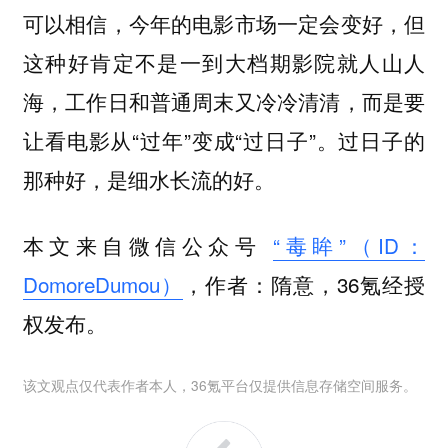
可以相信，今年的电影市场一定会变好，但
这种好肯定不是一到大档期影院就人山人
海，工作日和普通周末又冷冷清清，而是要
让看电影从“过年”变成“过日子”。过日子的
那种好，是细水长流的好。
本文来自微信公众号
“毒眸”（ID：
DomoreDumou）
，作者：隋意，36氪经授
权发布。
该文观点仅代表作者本人，36氪平台仅提供信息存储空间服务。