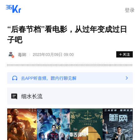
登录
“后春节档”看电影，从过年变成过日
子吧
毒眸
2023年03月09日 09:00
细水长流