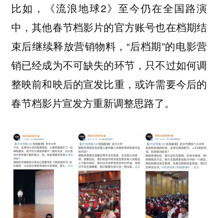
比如，《流浪地球2》至今仍在全国路演
中，其他春节档影片的官方账号也在档期结
束后继续释放营销物料，“后档期”的电影营
销已经成为不可缺失的环节，只不过如何调
整映前和映后的宣发比重，或许需要今后的
春节档影片宣发方重新调整思路了。