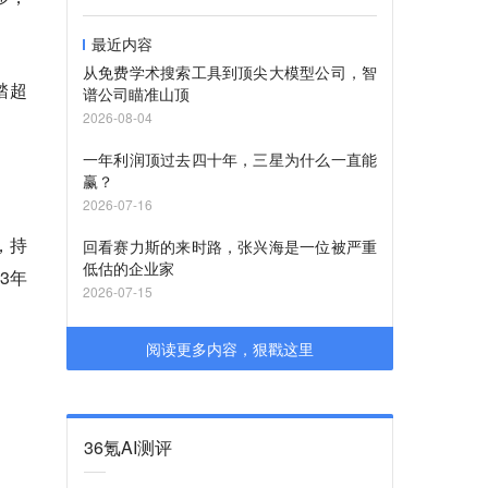
最近内容
从免费学术搜索工具到顶尖大模型公司，智
踏超
谱公司瞄准山顶
2026-08-04
一年利润顶过去四十年，三星为什么一直能
赢？
2026-07-16
，持
回看赛力斯的来时路，张兴海是一位被严重
低估的企业家
3年
2026-07-15
阅读更多内容，狠戳这里
36氪AI测评