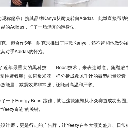
国内昵称侃爷）携其品牌Kanye从耐克转向Adidas，此举直接帮助
的Adidas，打了一场漂亮的翻身仗。
耐克。但合作5年，耐克只推出了两款Kanye，还不肯和他做5%
对手Adidas的怀抱。
s拿出了近年最重大的黑科技——Boost技术，来表达诚意。跑鞋底
（热可塑性聚氨酯）如同爆米花一样分拆成数以千计的微型能量胶囊
释放能量，减震效果非常强，还能耐高温和严寒。
靠穿了一下Energy Boost跑鞋，就让这款跑鞋从小众赛道成功出圈
Yeezy奇迹”的关键。
还是设计师，更是行走的广告牌，让Yeezy在各大颁奖盛典、日常