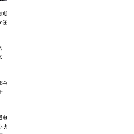
戴珊
0还
号，
求，
都会
于一
通电
存状