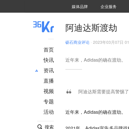
36氪Auto
数字时氪
企业号
未来消费
智能涌现
未来城市
启动Power on
媒体品牌
企业服务
企服点评
36氪出海
36氪研究院
潮生TIDE
36氪企服点评
36Kr研究院
36氪财经
职场bonus
36碳
后浪研究所
36Kr创新咨询
暗涌Waves
硬氪
氪睿研究院
阿迪达斯渡劫
砺石商业评论
·
2023年03月07日 01
首页
快讯
近年来，Adidas的确在渡劫。
资讯
直播
最新
推荐
创投
财经
视频
阿迪达斯需要提高警惕了
汽车
AI
专题
科技
项目推荐
活动
近年来，Adidas的确在渡劫。
专精特新
安徽
搜索
2021年，Adidas宣告多