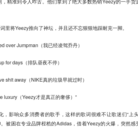
，精准到令人咋舌。他们拿到了绝大多数热销Yeezy的一手货
歌词里将Yeezy推向了神坛，并且还不忘狠狠地踩耐克一脚。
stjumped over Jumpman（我已经凌驾乔丹）
line up for days（排队昼夜不停）
an't give shit away（NIKE真的垃圾早就过时）
 is pure luxury（Yeezy才是真正的奢侈）”
化，影响众多消费者的歌手，这样的歌词很难不让歌迷们“上头
仰。被困在专业品牌桎梏的Adidas，借着Yeezy的火爆，突然感