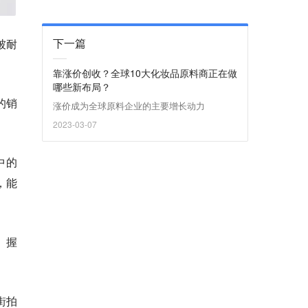
下一篇
被耐
靠涨价创收？全球10大化妆品原料商正在做
哪些新布局？
的销
涨价成为全球原料企业的主要增长动力
2023-03-07
中的
，能
。握
街拍