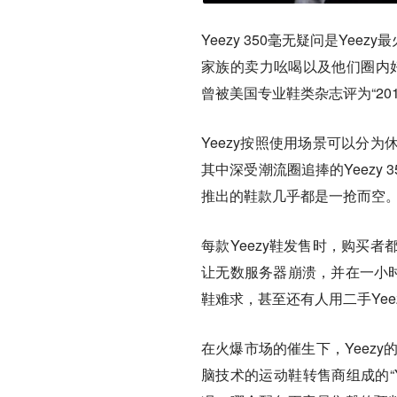
Yeezy 350毫无疑问是Ye
家族的卖力吆喝以及他们圈内好友
曾被美国专业鞋类杂志评为“20
Yeezy按照使用场景可以分
其中深受潮流圈追捧的Yeezy 
推出的鞋款几乎都是一抢而空
每款Yeezy鞋发售时，购买
让无数服务器崩溃，并在一小时
鞋难求，甚至还有人用二手Yee
在火爆市场的催生下，Yeez
脑技术的运动鞋转售商组成的“Yee