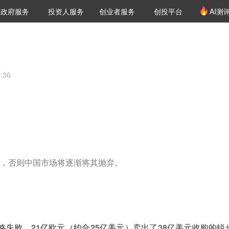
创投发布
项目推荐
核心服务
LP源计划
政府服务
投资人服务
创业者服务
创投平台
AI测
36氪Pro
VClub
VClub投资机构库
创投氪堂
城市之窗
投资机构职位推介
企业入驻
投资人认证
:36
，否则中国市场将逐渐将其抛弃。
品牌战略失败，21亿欧元（约合25亿美元）卖出了38亿美元收购的锐