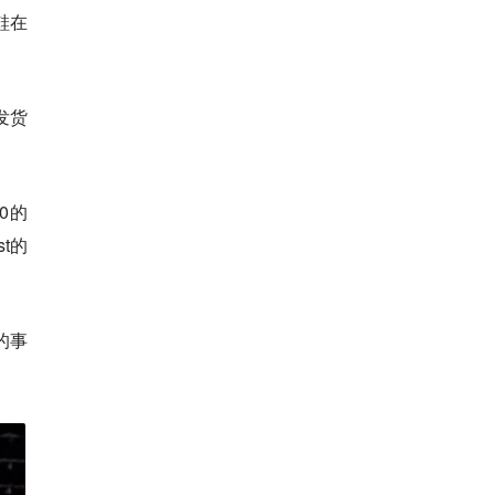
鞋在
的发货
50的
st的
的事