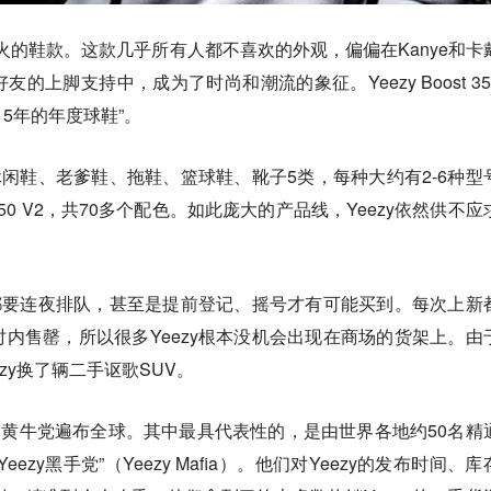
ezy最火的鞋款。这款几乎所有人都不喜欢的外观，偏偏在Kanye和卡
的上脚支持中，成为了时尚和潮流的象征。Yeezy Boost 35
15年的年度球鞋”。
为休闲鞋、老爹鞋、拖鞋、篮球鞋、靴子5类，每种大约有2-6种型
350 V2，共70多个配色。如此庞大的产品线，Yeezy依然供不应
。
者都要连夜排队，甚至是提前登记、摇号才有可能买到。每次上新
内售罄，所以很多Yeezy根本没机会出现在商场的货架上。由
zy换了辆二手讴歌SUV。
y的黄牛党遍布全球。其中最具代表性的，是由世界各地约50名精
zy黑手党”（Yeezy Mafia）。他们对Yeezy的发布时间、库