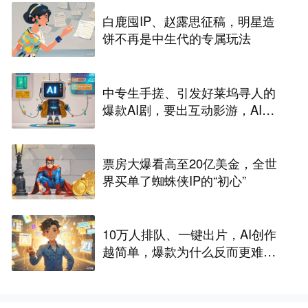
白鹿囤IP、赵露思征稿，明星造
饼不再是中生代的专属玩法
中专生手搓、引发好莱坞寻人的
爆款AI剧，要出互动影游，AI剧
尽头是游戏？
票房大爆看高至20亿美金，全世
界买单了蜘蛛侠IP的“初心”
10万人排队、一键出片，AI创作
越简单，爆款为什么反而更难做
了