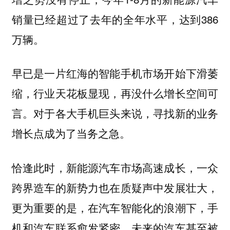
销量已经超过了去年的全年水平，达到386
万辆。
早已是一片红海的智能手机市场开始下滑萎
缩，行业天花板显现，再没什么增长空间可
言。对于各大手机巨头来说，寻找新的业务
增长点成为了当务之急。
恰逢此时，新能源汽车市场高速成长，一众
跨界造车的新势力也在质疑声中发展壮大，
更为重要的是，在汽车智能化的浪潮下，手
机和汽车联系愈发紧密，未来的汽车甚至被