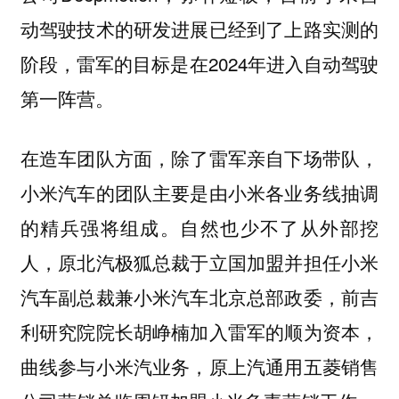
动驾驶技术的研发进展已经到了上路实测的
阶段，雷军的目标是在2024年进入自动驾驶
第一阵营。
在造车团队方面，除了雷军亲自下场带队，
小米汽车的团队主要是由小米各业务线抽调
的精兵强将组成。自然也少不了从外部挖
人，原北汽极狐总裁于立国加盟并担任小米
汽车副总裁兼小米汽车北京总部政委，前吉
利研究院院长胡峥楠加入雷军的顺为资本，
曲线参与小米汽业务，原上汽通用五菱销售