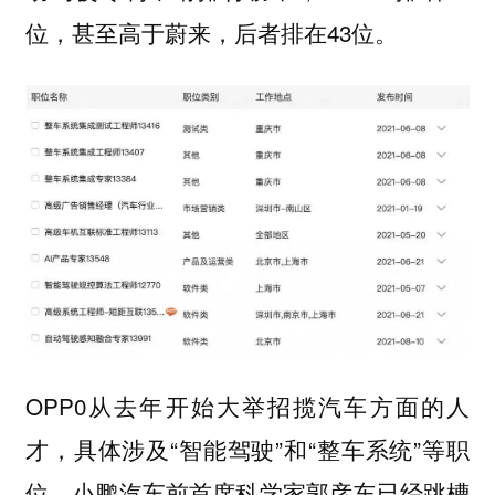
位，甚至高于蔚来，后者排在43位。
OPP0从去年开始大举招揽汽车方面的人
才，具体涉及“智能驾驶”和“整车系统”等职
位，小鹏汽车前首席科学家郭彦东已经跳槽