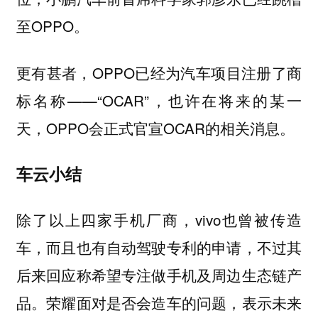
至OPPO。
更有甚者，OPPO已经为汽车项目注册了商
标名称——“OCAR”，也许在将来的某一
天，OPPO会正式官宣OCAR的相关消息。
车云小结
除了以上四家手机厂商，vivo也曾被传造
车，而且也有自动驾驶专利的申请，不过其
后来回应称希望专注做手机及周边生态链产
品。荣耀面对是否会造车的问题，表示未来