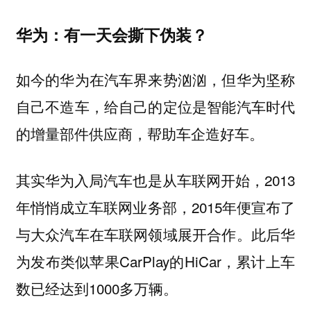
华为：有一天会撕下伪装？
如今的华为在汽车界来势汹汹，但华为坚称
自己不造车，给自己的定位是智能汽车时代
的增量部件供应商，帮助车企造好车。
其实华为入局汽车也是从车联网开始，2013
年悄悄成立车联网业务部，2015年便宣布了
与大众汽车在车联网领域展开合作。此后华
为发布类似苹果CarPlay的HiCar，累计上车
数已经达到1000多万辆。