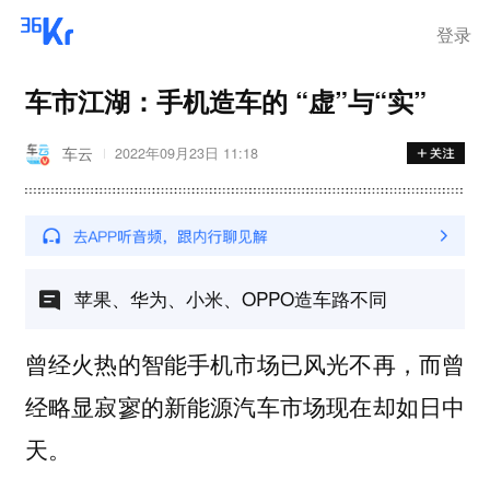
离岗
登录
车市江湖：手机造车的 “虚”与“实”
车云
2022年09月23日 11:18
苹果、华为、小米、OPPO造车路不同
曾经火热的智能手机市场已风光不再，而曾
经略显寂寥的新能源汽车市场现在却如日中
天。