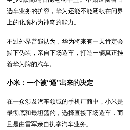
选车业务的扩容，华为还能不能延续在问界
上的化腐朽为神奇的能力。
不过外界普遍认为，华为将来有一天肯定会
撕下伪装，亲自下场造车，打造一辆真正挂
着华为牌的汽车。
小米：一个被“逼”出来的决定
在一众涉及汽车领域的手机厂商中，小米是
最彻底和最坦荡的，选择直接下场造车，而
且是由雷军亲自执掌汽车业务。