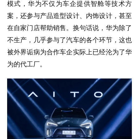
模式，华为不仅为车企提供智舱等技术方
案，还参与产品造型设计、内饰设计，甚至
在自家门店帮助销售。换句话说，华为除了
不生产，几乎参与了汽车的各个环节，这也
被外界诟病为合作车企实际上已经沦为了华
为的代工厂。