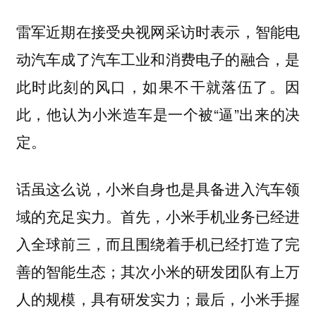
雷军近期在接受央视网采访时表示，智能电
动汽车成了汽车工业和消费电子的融合，是
此时此刻的风口，如果不干就落伍了。因
此，他认为小米造车是一个被“逼”出来的决
定。
话虽这么说，小米自身也是具备进入汽车领
域的充足实力。首先，小米手机业务已经进
入全球前三，而且围绕着手机已经打造了完
善的智能生态；其次小米的研发团队有上万
人的规模，具有研发实力；最后，小米手握