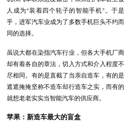
人成为“装着四个轮子的智能手机”。于是
乎，进军汽车业成为了多数手机巨头不约而
同的选择。
虽说大都在染指汽车行业，但各大手机厂商
却有着各自的章法，切入方式和介入程度不
尽相同。有的是直截了当亲自造车，有的是
遮遮掩掩坚称不造车却行造车之实，而有的
就想老老实实当智能汽车的供应商。
苹果：新造车最大的盲盒