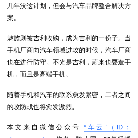
几年没这计划，但会与汽车品牌整合解决方
案。
魅族则被吉利收购，成为吉利的一份子。当
手机厂商向汽车领域进攻的时候，汽车厂商
也在进行防守。不光是吉利，蔚来也要造手
机，而且是高端手机。
随着手机和汽车的联系愈发紧密，二者之间
的攻防战也将愈发激烈。
本文来自微信公众号
“车云”（ID：