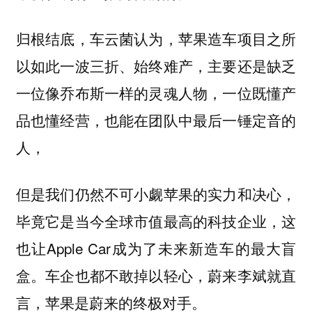
归根结底，车云菌认为，苹果造车项目之所
以如此一波三折、始终难产，主要还是缺乏
一位像乔布斯一样的灵魂人物，一位既懂产
品也懂经营，也能在团队中最后一锤定音的
人，
但是我们仍然不可小觑苹果的实力和决心，
毕竟它是当今全球市值最高的科技企业，这
也让Apple Car成为了未来新造车的最大盲
盒。车企也都不敢掉以轻心，蔚来李斌就直
言，苹果是蔚来的终极对手。