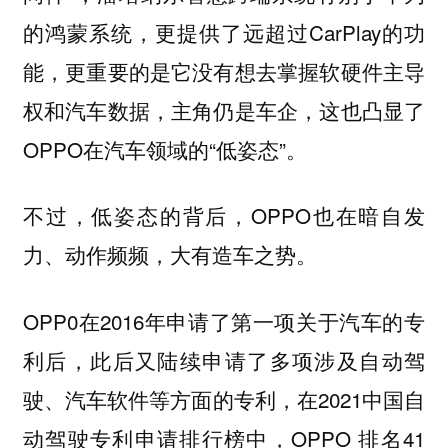
的鸿蒙系统，更提供了远超过CarPlay的功
能，更重要的是它没有想去掌握软硬件主导
权和汽车数据，主角仍是车企，这也凸显了
OPPO在汽车领域的“低姿态”。
不过，低姿态的背后，OPPO也在暗自发
力、动作频频，大有造车之势。
OPP0在2016年申请了第一项关于汽车的专
利后，此后又陆续申请了多项涉及自动驾
驶、汽车软件等方面的专利，在2021中国自
动驾驶专利申请排行榜中，OPPO 排名41