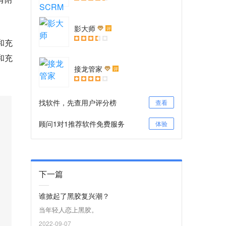
影大师
评
和充
和充
接龙管家
评
找软件，先查用户评分榜
查看
顾问1对1推荐软件免费服务
体验
下一篇
谁掀起了黑胶复兴潮？
当年轻人恋上黑胶。
2022-09-07