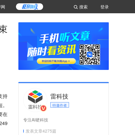
评网
搜索
登录
束
雷科技
支持
短。
特邀作者
要在
专注AI硬科技
49
发表文章
4275
篇