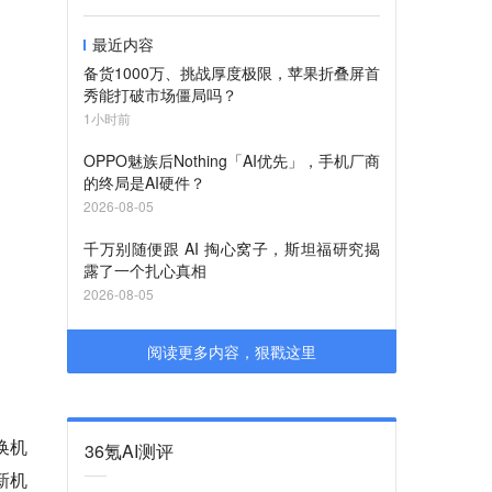
最近内容
备货1000万、挑战厚度极限，苹果折叠屏首
秀能打破市场僵局吗？
1小时前
OPPO魅族后Nothing「AI优先」，手机厂商
的终局是AI硬件？
2026-08-05
千万别随便跟 AI 掏心窝子，斯坦福研究揭
露了一个扎心真相
2026-08-05
阅读更多内容，狠戳这里
换机
36氪AI测评
新机