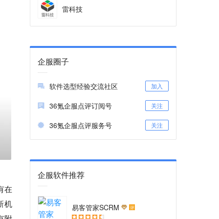
雷科技
企服圈子
软件选型经验交流社区
加入
36氪企服点评订阅号
关注
36氪企服点评服务号
关注
企服软件推荐
有在
新机
易客管家SCRM
评
有附