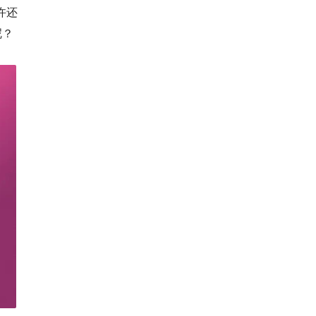
许还
呢？