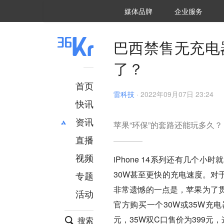
36氪Auto
数字时氪
企业号
未来消费
智能涌现
未来城市
启动Power on
媒体品牌
企业服务
企服点评
36氪出海
36氪研究院
潮生TIDE
36氪企服点评
36Kr研究院
36氪财经
职场bonus
36碳
后浪研究所
36Kr创新咨询
暗涌Waves
硬氪
氪睿研究院
巴西禁售无充电器
了？
首页
雷科技
·
2022年09月07日 23:24
快讯
资讯
苹果“环保”的套路还能玩多久？
直播
最新
推荐
创投
财经
视频
iPhone 14系列还有几
汽车
AI
30W甚至更快的充电速度。对
专题
科技
项目推荐
非常遗憾的一点是，苹果为了
活动
专精特新
安徽
官方购买一个30W或35W充
元，35W双C口售价为399元
搜索