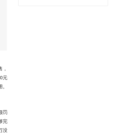
售，
0元
用。
额罚
够完
万没