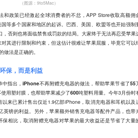
（图源：9to5Mac）
和政策已经激起全球消费者的不忿，APP Store收取高额佣
美国等多个国家和地区的起诉。巴西、美国、欧盟等也开始强制
e-C接口，否则也将面临禁售或罚款的结局。大家终于无法再忍受苹果
来对其进行限制和约束，但这估计很难让苹果屈服，毕竟它可以
己的做法是正确的。
环保，而是利益
中指出，iPhone不再附赠充电器的做法，帮助苹果节省了55
使用塑封膜，也帮助苹果减少了600吨塑料用量。
今年3月份时
以来已累计售出仅近1.9亿部iPhone，取消充电器和耳机以及
0亿英镑的利益。另外，苹果额外销售充电器等配件产品，也带
与环保相比，取消附赠充电器对苹果的最大收益还是节省了大量