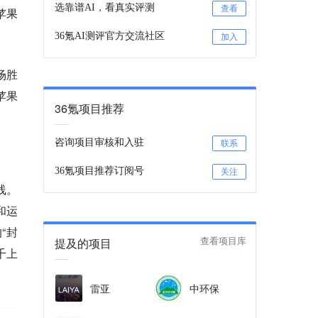
选靠谱AI，看真实评测
查看
苹果
36氪AI测评官方交流社区
加入
场胜
苹果
36氪项目推荐
咨询项目审核和入驻
联系
36氪项目推荐订阅号
关注
线。
和运
“封
提及的项目
查看项目库
千上
雷亚
中环保