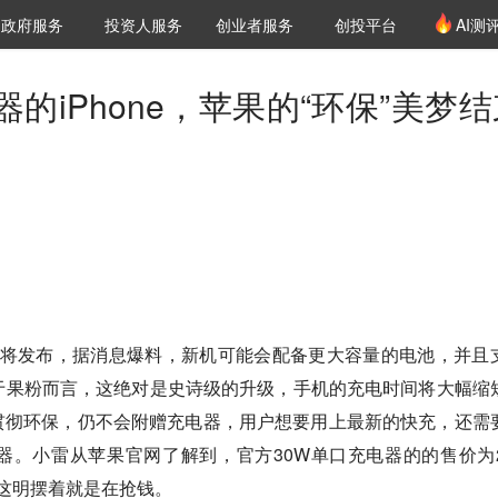
创投发布
项目推荐
核心服务
LP源计划
政府服务
投资人服务
创业者服务
创投平台
AI测
36氪Pro
VClub
VClub投资机构库
创投氪堂
城市之窗
投资机构职位推介
企业入驻
投资人认证
的iPhone，苹果的“环保”美梦结
个小时就将发布，据消息爆料，新机可能会配备更大容量的电池，并且
于果粉而言，这绝对是史诗级的升级，手机的充电时间将大幅缩
贯彻环保，仍不会附赠充电器，用户想要用上最新的快充，还需
电器。小雷从苹果官网了解到，官方30W单口充电器的的售价为2
，这明摆着就是在抢钱。