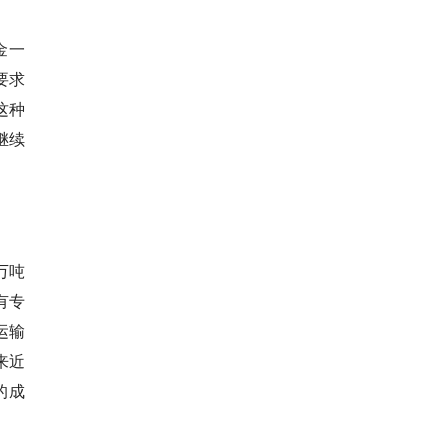
金一
要求
这种
继续
万吨
有专
运输
来近
的成