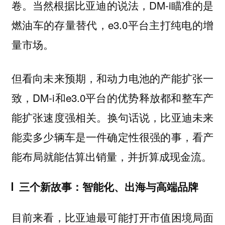
卷。当然根据比亚迪的说法，DM-i瞄准的是
燃油车的存量替代，e3.0平台主打纯电的增
量市场。
但看向未来预期，和动力电池的产能扩张一
致，DM-i和e3.0平台的优势释放都和整车产
能扩张速度强相关。
换句话说，比亚迪未来
能卖多少辆车是一件确定性很强的事，看产
能布局就能估算出销量，并折算成现金流。
三个新故事：智能化、出海与高端品牌
目前来看，比亚迪最可能打开市值困境局面