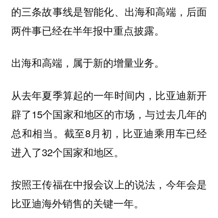
的三条故事线是智能化、出海和高端，后面
两件事已经在半年报中重点披露。
出海和高端，属于新的增量业务。
从去年夏季算起的一年时间内，比亚迪新开
辟了15个国家和地区的市场，与过去几年的
总和相当。截至8月初，比亚迪乘用车已经
进入了32个国家和地区。
按照王传福在中报会议上的说法，今年会是
比亚迪海外销售的关键一年。