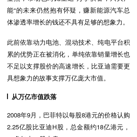
能“的未来仍然抱有怀疑，赚新能源汽车总
体渗透率增长的钱还不具有足够的想象力。
此前依靠动力电池、混动技术、纯电平台积
累的优势正在被消化，单纯依靠销量增长也
不足以支撑股价的高速增长，比亚迪需要更
具想象力的故事支撑万亿庞大市值。
从万亿市值跌落
2008年9月，巴菲特以每股8港元的价格认购
2.25亿股比亚迪H股，总金额约18亿港元，