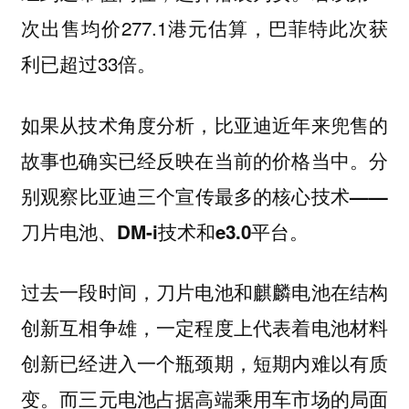
次出售均价277.1港元估算，巴菲特此次获
利已超过33倍。
如果从技术角度分析，比亚迪近年来兜售的
故事也确实已经反映在当前的价格当中。
分
别观察比亚迪三个宣传最多的核心技术——
刀片电池、DM-i技术和e3.0平台。
过去一段时间，刀片电池和麒麟电池在结构
创新互相争雄，一定程度上代表着电池材料
创新已经进入一个瓶颈期，短期内难以有质
变。而三元电池占据高端乘用车市场的局面