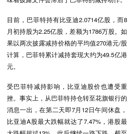
目前，巴菲特持有比亚迪2.0714亿股，而8
月初持股为2.25亿股，差额为1786万股。如
果以两次披露减持价格的平均值270港元/股
计算，巴菲特累计减持套现大约为49.5亿港
元。
受巴菲特减持影响，比亚迪股价也遭受重
挫。事实上，从巴菲特持仓转至花旗银行的
消息一出，在第二天即7月12日午间休盘，
比亚迪A股最大跌幅就达了7.47%，港股最
大跌幅超过13%，此后继续一路下跌。截至