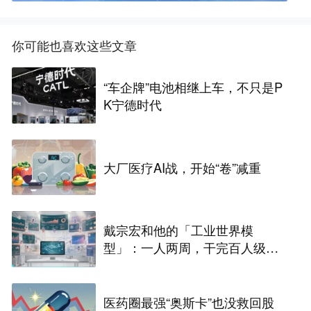
你可能也喜欢这些文章
“车企牌”电池相继上车，不只是P
K宁德时代
大厂医疗AI战，开始“卷”减重
戴宗宏和他的「工业世界模
型」：一人两周，干完百人级定
制化“累活”
医药圈最强“奥斯卡”也没救回股