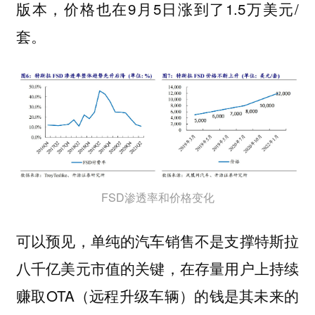
版本，价格也在9月5日涨到了1.5万美元/
套。
FSD渗透率和价格变化
可以预见，单纯的汽车销售不是支撑特斯拉
八千亿美元市值的关键，在存量用户上持续
赚取OTA（远程升级车辆）的钱是其未来的