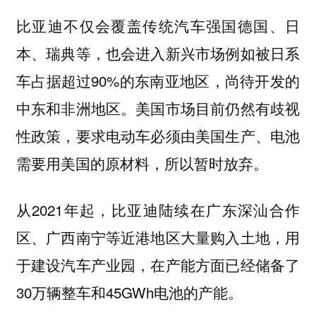
比亚迪不仅会覆盖传统汽车强国德国、日
本、瑞典等，也会进入新兴市场例如被日系
车占据超过90%的东南亚地区，尚待开发的
中东和非洲地区。美国市场目前仍然有歧视
性政策，要求电动车必须由美国生产、电池
需要用美国的原材料，所以暂时放弃。
从2021年起，比亚迪陆续在广东深汕合作
区、广西南宁等近港地区大量购入土地，用
于建设汽车产业园，在产能方面已经储备了
30万辆整车和45GWh电池的产能。