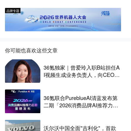
品牌专题
你可能也喜欢这些文章
36氪独家｜曾爱玲入职B站担任A
I视频生成业务负责人，向CEO陈
睿汇报
36氪联合PureblueAI清蓝发布第
二期「2026消费品牌AI推荐力名
册」
沃尔沃中国全面"吉利化"，首款