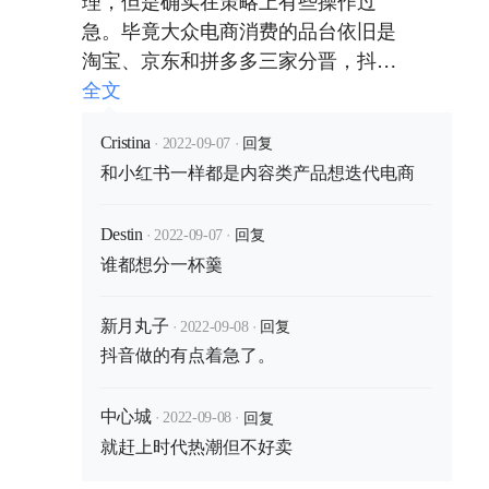
急。毕竟大众电商消费的品台依旧是
淘宝、京东和拼多多三家分晋，抖音
更多像是在引流，而自己的销售市场
全文
则还有待发育。这也给类似平台上了
·
·
回复
一课，做任何产品之前，严格精准的
Cristina
2022-09-07
和小红书一样都是内容类产品想迭代电商
市场调研都是非常之必要的。
·
·
回复
Destin
2022-09-07
谁都想分一杯羹
·
·
回复
新月丸子
2022-09-08
抖音做的有点着急了。
·
·
回复
中心城
2022-09-08
就赶上时代热潮但不好卖