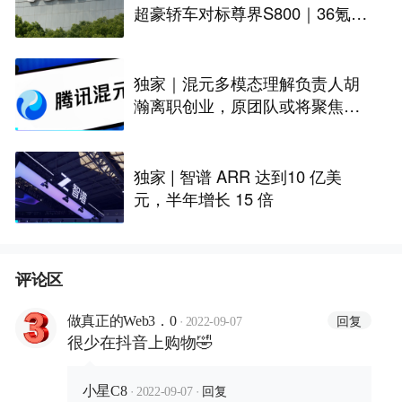
超豪轿车对标尊界S800｜36氪独
家
独家｜混元多模态理解负责人胡
瀚离职创业，原团队或将聚焦世
界模型
独家 | 智谱 ARR 达到10 亿美
元，半年增长 15 倍
评论区
·
回复
做真正的Web3．0
2022-09-07
很少在抖音上购物🤣
·
·
回复
小星C8
2022-09-07