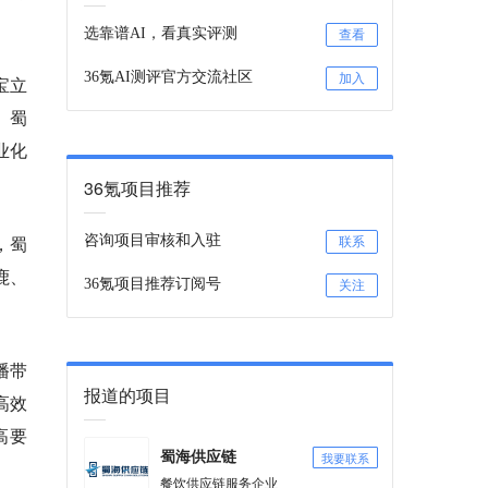
选靠谱AI，看真实评测
查看
36氪AI测评官方交流社区
加入
宝立
。蜀
业化
36氪项目推荐
，蜀
咨询项目审核和入驻
联系
鹿、
36氪项目推荐订阅号
关注
播带
报道的项目
高效
高要
我要联系
蜀海供应链
餐饮供应链服务企业