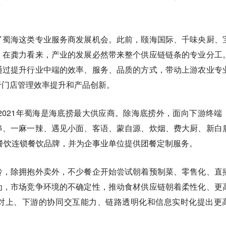
了蜀海这类专业服务商发展机会。此前，颐海国际、千味央厨、
。在龚力看来，
产业的发展必然带来整个供应链链条的专业分工
通过提升行业中端的效率、服务、品质的方式，带动上游农业专
于门店管理效率提升和产品创新。
，2021年蜀海是海底捞最大供应商。除海底捞外，面向下游终端
串、一麻一辣、遇见小面、客语、蒙自源、炊烟、费大厨、新白
家餐饮连锁餐饮品牌，并为企事业单位提供团餐定制服务。
岭，除拥抱外卖外，不少餐企开始尝试朝着预制菜、零售化、直
为，市场竞争环境的不确定性，推动食材供应链朝着
柔性化、更
对上、下游的协同交互能力、链路透明化和信息实时化提出更