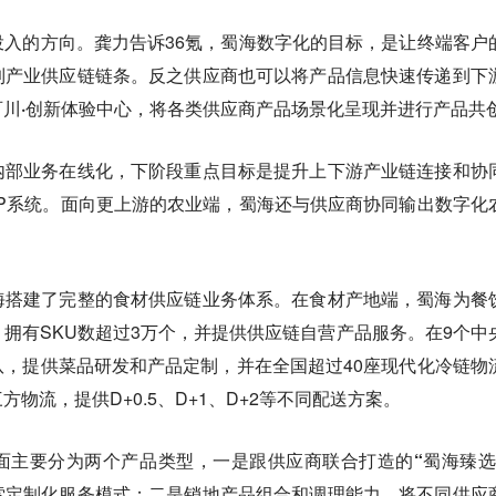
投入的方向。
龚力告诉36氪，蜀海数字化的目标，是让终端客户
到产业供应链链条。反之供应商也可以将产品信息快速传递到下
川·创新体验中心
，将各类供应商产品场景化呈现并进行产品共
内部业务在线化，下阶段重点目标是提升上下游产业链连接和协
P系统。面向更上游的农业端，蜀海还与供应商协同输出数字化
海搭建了完整的食材供应链业务体系。在食材产地端，蜀海为餐
拥有SKU数超过3万个，并提供供应链自营产品服务。在9个中
，提供菜品研发和产品定制，并在全国超过40座现代化冷链物
物流，提供D+0.5、D+1、D+2等不同配送方案。
面主要分为两个产品类型，一是
跟供应商联合打造的“蜀海臻选
索定制化服务模式；二是
销地产品组合和调理能力
，将不同供应