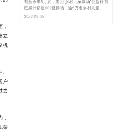
截至今年8月底，美团“乡村儿童操场”公益计划
已累计捐建332座操场，逾5万名乡村儿童直接
受益。
2022-09-05
面，
建立
应机
中、
客户
过去
为，
现菜
。