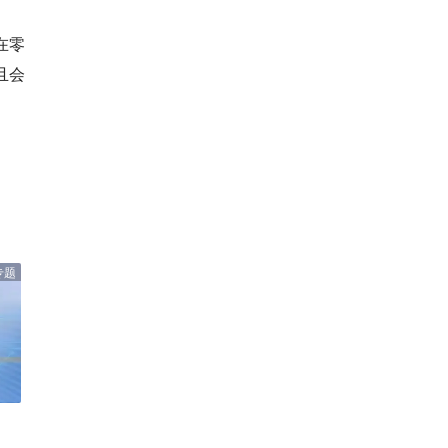
在零
且会
专题