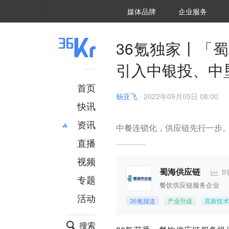
36氪Auto
数字时氪
企业号
未来消费
智能涌现
未来城市
启动Power on
媒体品牌
企业服务
企服点评
36氪出海
36氪研究院
潮生TIDE
36氪企服点评
36Kr研究院
36氪财经
职场bonus
36碳
后浪研究所
36Kr创新咨询
暗涌Waves
硬氪
氪睿研究院
36氪独家丨「
引入中银投、中
首页
杨亚飞
·
2022年09月05日 08:00
快讯
资讯
中餐连锁化，供应链先行一步
直播
最新
推荐
创投
财经
视频
汽车
AI
B
蜀海供应链
专题
科技
项目推荐
餐饮供应链服务企业
活动
专精特新
安徽
36氪报道
产业升级
高新技术
搜索