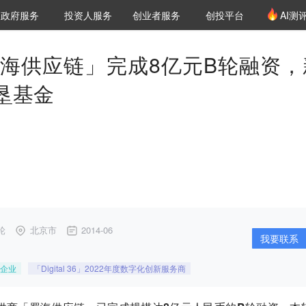
创投发布
项目推荐
核心服务
LP源计划
政府服务
投资人服务
创业者服务
创投平台
AI测
36氪Pro
VClub
VClub投资机构库
创投氪堂
城市之窗
投资机构职位推介
企业入驻
投资人认证
蜀海供应链」完成8亿元B轮融资，
垦基金
。
轮
北京市
2014-06
我要联系
企业
「Digital 36」2022年度数字化创新服务商