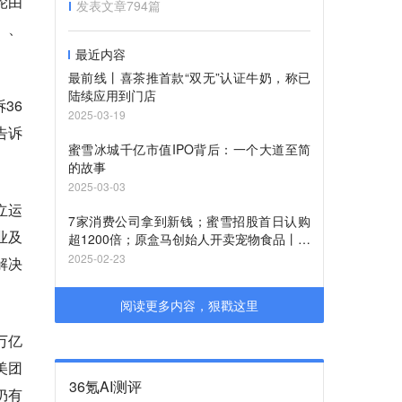
轮由
发表文章
794
篇
）、
最近内容
最前线丨喜茶推首款“双无”认证牛奶，称已
陆续应用到门店
36
2025-03-19
告诉
蜜雪冰城千亿市值IPO背后：一个大道至简
。
的故事
2025-03-03
立运
7家消费公司拿到新钱；蜜雪招股首日认购
业及
超1200倍；原盒马创始人开卖宠物食品丨创
投大视野
2025-02-23
解决
阅读更多内容，狠戳这里
万亿
美团
36氪AI测评
仍有