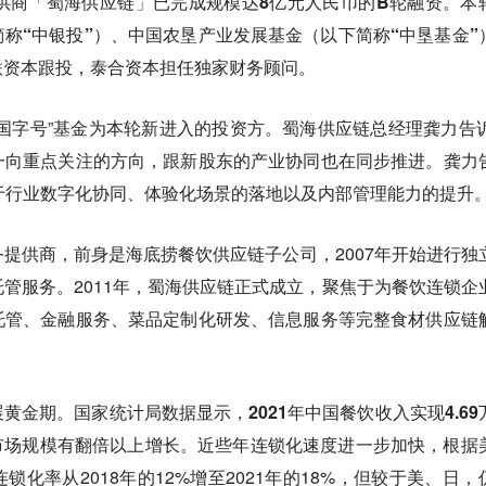
提供商「蜀海供应链」已完成
规模达8亿元人民币的B轮融资
。
本
称“中银投”）、中国农垦产业发展基金（以下简称“中垦基金”
联资本跟投，泰合资本担任独家财务顾问。
国字号”基金为本轮新进入的投资方。蜀海供应链总经理龚力告诉
一向重点关注的方向，跟新股东的产业协同也在同步推进。龚力
于
行业数字化协同、体验化场景的落地以及内部管理能力的提升
提供商，前身是海底捞餐饮供应链子公司，2007年开始进行独
管服务。2011年，蜀海供应链正式成立，聚焦于为餐饮连锁企
托管、金融服务、菜品定制化研发、信息服务等完整食材供应链
展黄金期。国家统计局数据显示，
2021年中国餐饮收入实现4.69
元市场规模有翻倍以上增长。
近些年连锁化速度进一步加快，根据
化率从2018年的12%增至2021年的18%，但较于美、日，