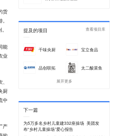
的货
游。
创。
提及的项目
查看项目库
同能
千味央厨
宝立食品
农业
品创联拓
太二酸菜鱼
饮、
展开更多
央厨
流中
下一篇
为5万多名乡村儿童建332座操场 美团发
”产
布“乡村儿童操场”爱心报告
商的