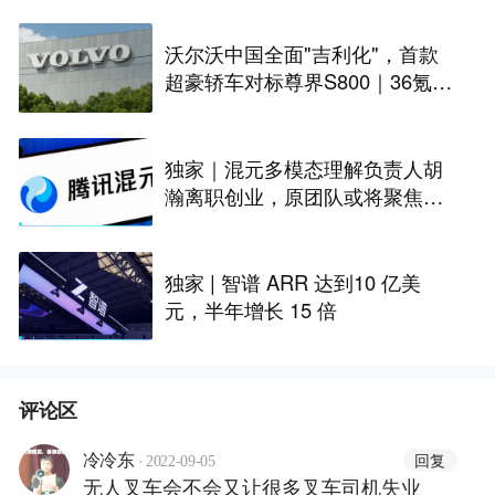
沃尔沃中国全面"吉利化"，首款
超豪轿车对标尊界S800｜36氪独
家
独家｜混元多模态理解负责人胡
瀚离职创业，原团队或将聚焦世
界模型
独家 | 智谱 ARR 达到10 亿美
元，半年增长 15 倍
评论区
·
回复
冷冷东
2022-09-05
无人叉车会不会又让很多叉车司机失业