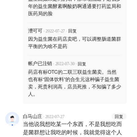
年的益生菌酵素啊酸奶啊通通要打药监局和
医药局的脸
·
·
回复
漕可可
2022-07-27
因为益生菌在药店卖吧，可以调整肠道菌群
平衡的为啥不是药
·
·
回复
帐户已注销
2022-07-30
药店有标OTC的二联三联益生菌卖。当然
也有标“固体饮料”的合生元这种骗子益生菌
卖，死贵利润高，店员死推，不知骗了多少
人。
·
回复
白马山庄
2022-07-27
当他说我想吃某一个东西，不是我想吃而
是菌群想让我吃的时候，我就觉得这个人