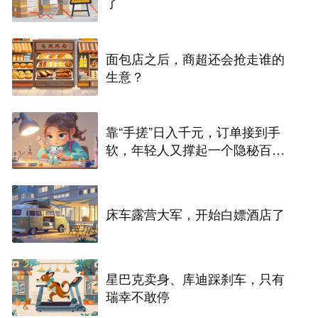
了
面包店之后，商超还会抢走谁的
生意？
靠“手搓”日入千元，订单接到手
软，年轻人又撑起一个隐秘百亿
市场
床车露营大军，开始白嫖酒店了
星巴克卖身、库迪踩刹车，只有
瑞幸不敢停