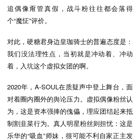
追偶像甭管真假，战斗粉往往都会落得
个“魔怔”评价。
对此，硬糖君身边皇珈骑士的普遍态度是：
我们没法理性点，当初就是冲动着、冲动
着，入坑这个虚拟女团的啊。
2020年，A-SOUL在质疑声中登上舞台，面
对着圈内圈外的舆论压力。虚拟偶像粉丝认
为，这是资本强捧的傀儡，理应团结起来抵
制割韭菜行为。真人明星粉丝则担忧：这是
乐华的“吸血”师妹，很可能不利自家正主发