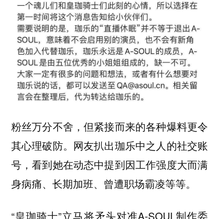
粉丝万分不舍，但紧接而来的各种爆料更令
其心理破防。网友扒出珈乐中之人的社交账
号，看到她在动态中提到
因工作强度大而满
身病痛、长期加班、曾遭职场霸凌等等。
“皇珈骑士”立马将矛头对准A-SOUL制作委