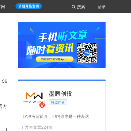
评网
搜索
登录
，36
墨腾创投
特邀作者
官方
TA没有写简介，但内敛也是一种表达
发表文章
224
篇