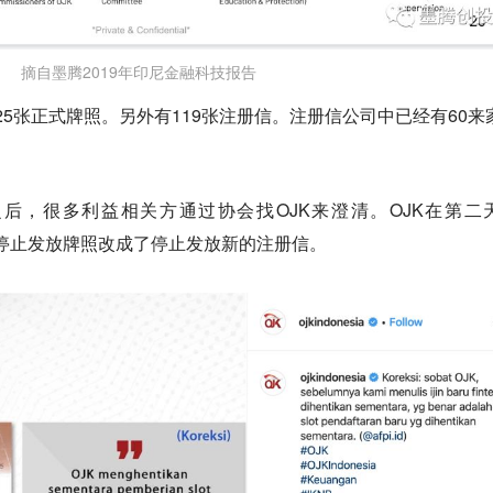
摘自墨腾2019年印尼金融科技报告
出了25张正式牌照。另外有119张注册信。注册信公司中已经有60来
之后，很多利益相关方通过协会找OJK来澄清。OJK在第二
改了。停止发放牌照改成了停止发放新的注册信。