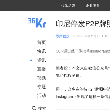
36氪Auto
数字时氪
企业号
未来消费
智能涌现
未来城市
启动Power on
媒体品牌
企业服务
企服点评
36氪出海
36氪研究院
潮生TIDE
36氪企服点评
36Kr研究院
36氪财经
职场bonus
36碳
后浪研究所
36Kr创新咨询
暗涌Waves
硬氪
氪睿研究院
印尼停发P2P牌
墨腾创投
·
2020年02月27日 01:10
首页
快讯
OJK通过线下聚会和Instag
资讯
编者按：本文来自微信公众号“墨腾创投
直播
最新
推荐
氪经授权发布。
创投
财经
视频
汽车
AI
专题
周一，众多在等待P2P牌照申
科技
项目推荐
活动
专精特新
安徽
Instagram上出现了这样一条
搜索