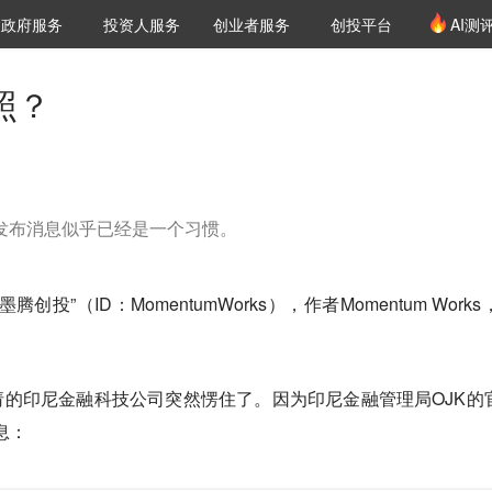
创投发布
项目推荐
核心服务
LP源计划
政府服务
投资人服务
创业者服务
创投平台
AI测
36氪Pro
VClub
VClub投资机构库
创投氪堂
城市之窗
投资机构职位推介
企业入驻
投资人认证
照？
ram发布消息似乎已经是一个习惯。
”（ID：MomentumWorks），作者Momentum Works
请的印尼金融科技公司突然愣住了。因为印尼金融管理局OJK的
信息：