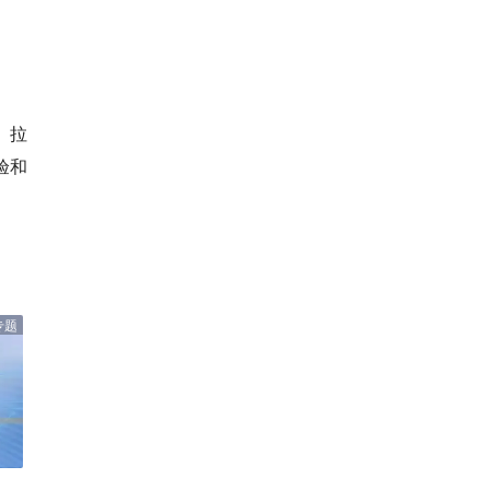
、拉
验和
专题