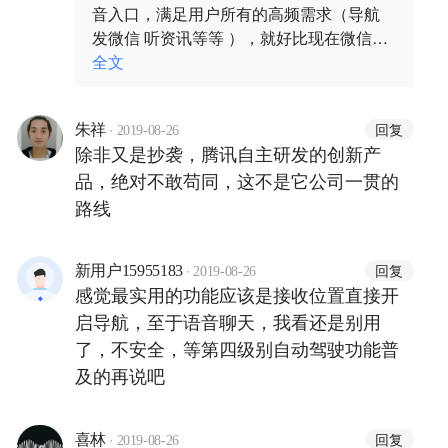
音入口，满足用户所有的高频需求（导航
发微信 听资讯等等 ），就好比现在微信发
力小程序之后 成为手机端的超级入口
全文
·
回复
朱祥
2019-08-26
除非又是抄袭，腾讯自主研发的创新产
品，绝对不敢苟同，这不是它公司一贯的
路线
·
回复
新用户15955183
2019-08-26
感觉最实用的功能应该是接收位置直接开
启导航，至于语音聊天，我看还是别用
了，不安全，等第四级别自动驾驶功能普
及的再说吧
·
回复
喜林
2019-08-26