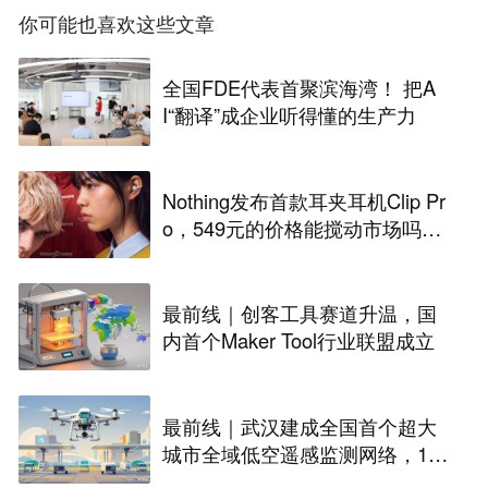
你可能也喜欢这些文章
全国FDE代表首聚滨海湾！ 把A
I“翻译”成企业听得懂的生产力
Nothing发布首款耳夹耳机Clip Pr
o，549元的价格能搅动市场吗？
丨最前线
最前线｜创客工具赛道升温，国
内首个Maker Tool行业联盟成立
最前线｜武汉建成全国首个超大
城市全域低空遥感监测网络，146
座无人机机场构建“城市智眼”