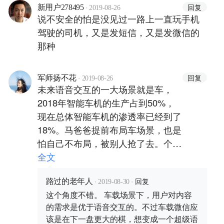
·
回复
新用户278495
2019-08-26
说不安全的怕是没见过一路上一直玩手机
驾驶的司机，又是发短信，又是发微信的
那种
·
回复
军师扬不花
2019-08-26
未来语音交互的一大场景就是车，
2018年智能车机的生产占到50%，
现在总体智能车机的渗透率已经到了
18%。马爸爸提前布局车场景，也是
怕自己不布局，被别人抢了去。个人
觉得车内场景社交目前不是最刚性
全文
的，毕竟语音智能交互还没有到充分
·
·
回复
理解语音语义的地位，到来的第一波
路过的老年人
2019-08-30
这个角度不错。 车载场景下，用户对内容
颠覆应该是互联网音频抢占传统收音
的需求是优于语音交互的。不过车载微信应
机份额，就像在线视频抢占电视份额
该是在下一盘更大的棋，想变成一个超级语
一样。