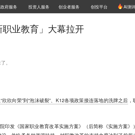
创投发布
项目推荐
核心服务
LP源计划
政府服务
投资人服务
创业者服务
创投平台
AI测
36氪Pro
VClub
VClub投资机构库
创投氪堂
城市之窗
投资机构职位推介
企业入驻
投资人认证
「新职业教育」大幕拉开
来了。
。
育从“欣欣向荣”到“泡沫破裂”、K12各项政策接连落地的洗牌之后
，
。
月，国务院印发《国家职业教育改革实施方案》（后简称《实施方案》