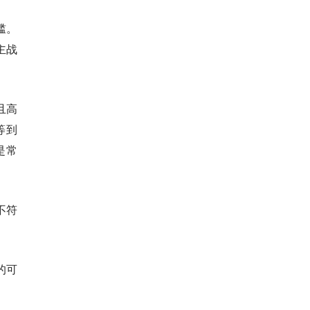
槛。
主战
且高
等到
是常
不符
的可