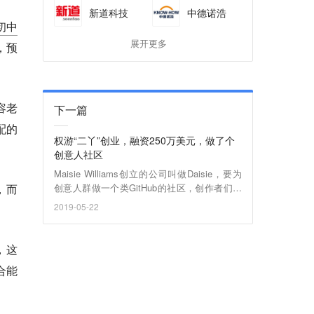
新道科技
中德诺浩
初中
展开更多
，预
容老
下一篇
配的
权游“二丫”创业，融资250万美元，做了个
创意人社区
Maisie Williams创立的公司叫做Daisie，要为
，而
创意人群做一个类GitHub的社区，创作者们在
这里能展示他们的作品、发现新项目、通过这
2019-05-22
个平台进行协作，或在这里找到工作机会 。
，这
合能