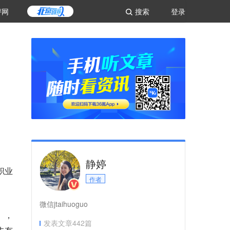
评网
搜索
登录
静婷
职业
作者
微信jtaihuoguo
）
，
发表文章
442
篇