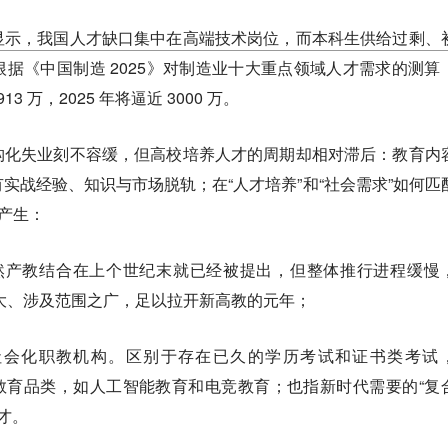
显示，
我
国人才缺口集中在高端技术岗位，而本科生供给过剩、
根据《中国制造 2025》对制造
业十大重点领域人才需求的测算
13 万，2025 年将逼近 3000 万。
构化失业刻不容缓，但高校培养人才的周期却相对滞后
：教育内
有实战经验、知识与市场脱轨；
在“人才培养”和“社会需求”如何匹
的产生：
然产教结合在上个世纪末就已经被提出，但整体推行进程缓慢
大、涉及范围之广，足以拉开新高教的元年；
社会化职教机构。
区别于存在已久的学历考试和证书类考试
的教育品类，如人工智能教育和电竞教育；也指新时代需要的“复
才。