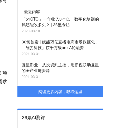
未有
最近内容
「51CTO」一年收入3个亿，数字化培训的
风还能吹多久？ | 36氪专访
2023-03-10
36氪首发 | 赋能万亿直播电商市场数据化，
「维妥科技」获千万级pre-A轮融资
2021-03-31
复星影业：从投资到主控，用影视联动复星
的全产业链资源
 项
2021-03-31
需求
阅读更多内容，狠戳这里
36氪AI测评