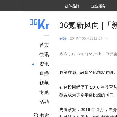
36氪Auto
数字时氪
企业号
未来消费
智能涌现
未来城市
启动Power on
媒体品牌
企业服务
企服点评
36氪出海
36氪研究院
潮生TIDE
36氪企服点评
36Kr研究院
36氪财经
职场bonus
36碳
后浪研究所
36Kr创新咨询
暗涌Waves
硬氪
氪睿研究院
36氪新风向 |
静婷
·
2019年05月22日 01:44
首页
快讯
毕竟，终身学习的时代，已经
资讯
政策在哪，教育的风向就在哪
直播
最新
推荐
创投
财经
视频
在创投圈经历了
2018 年教
汽车
AI
专题
教育成为了今年创投圈的风口
科技
项目推荐
活动
专精特新
安徽
先看政策：
2019 年 2 
搜索