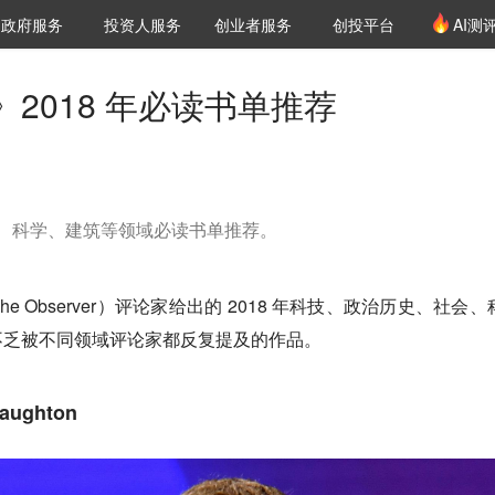
创投发布
项目推荐
核心服务
LP源计划
政府服务
投资人服务
创业者服务
创投平台
AI测
36氪Pro
VClub
VClub投资机构库
创投氪堂
城市之窗
投资机构职位推介
企业入驻
投资人认证
2018 年必读书单推荐
历史、科学、建筑等领域必读书单推荐。
 Observer）评论家给出的 2018 年科技、政治历史、社会、
不乏被不同领域评论家都反复提及的作品。
ughton