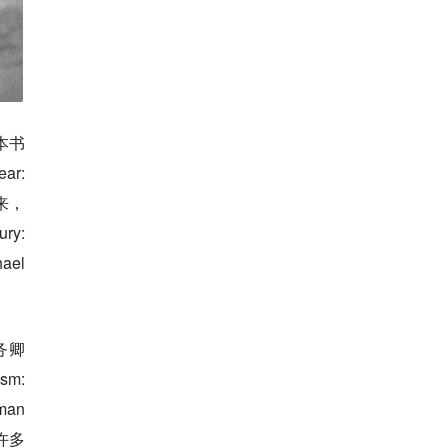
本书
r:
来，
ry:
ael
务卿
sm:
an
许多