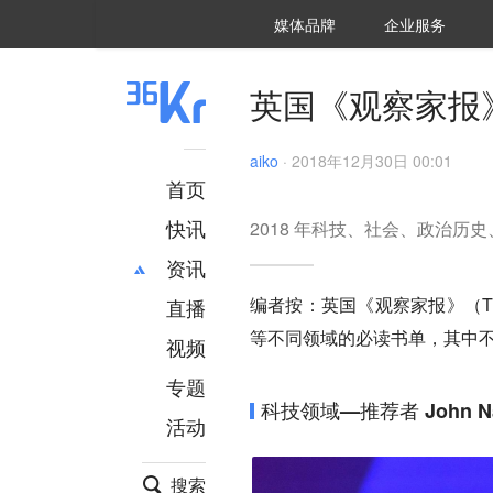
36氪Auto
数字时氪
企业号
未来消费
智能涌现
未来城市
启动Power on
媒体品牌
企业服务
企服点评
36氪出海
36氪研究院
潮生TIDE
36氪企服点评
36Kr研究院
36氪财经
职场bonus
36碳
后浪研究所
36Kr创新咨询
暗涌Waves
硬氪
氪睿研究院
英国《观察家报》
aiko
·
2018年12月30日 00:01
首页
快讯
2018 年科技、社会、政治
资讯
编者按：英国《观察家报》（The
直播
最新
推荐
等不同领域的必读书单，其中
创投
财经
视频
汽车
AI
专题
科技
项目推荐
科技领域—推荐者 John Na
活动
专精特新
安徽
搜索