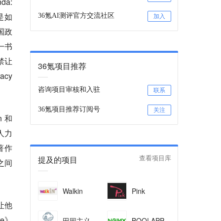
da:
间是如
36氪AI测评官方交流社区
加入
美国政
》一书
禁让
36氪项目推荐
cy
咨询项目审核和入驻
联系
36氪项目推荐订阅号
关注
 和
内人力
著作
提及的项目
查看项目库
济之间
Walkin
Pink
能让他
re》
田园主义
BOO! APP