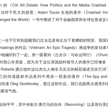
l Alt Delete: How Politics and the Media Crashed 
治对于民主的损害；Adam Tooze 在他的著作《Crashed: Ho
rises Changed the World》一书中阐述了对于金融精英和全球化形成
之一在于它时刻提醒我们过去总是有比当下更糟糕的情形。英国
ings 的作品《Vietnam: An Epic Tragedy》将战争的发动
编织到了一起。第一眼看到《丘吉尔：与命运同行》（Churchil
tiny）这本书时我心存质疑，因为关于这位英国战时领导人的著作已经够多
w Roberts 通过他对这位杰出人物非凡生活的精彩描述完全打消
 在自己的间谍题材作品系列中再添一部新的著作《The Spy and t
面间谍 Oleg Gordievsky，透过这部作品，我们也能再次感受到
的紧张气氛。
品反响平平，其中米歇尔·奥巴马的自传《Becoming》以及曾任美