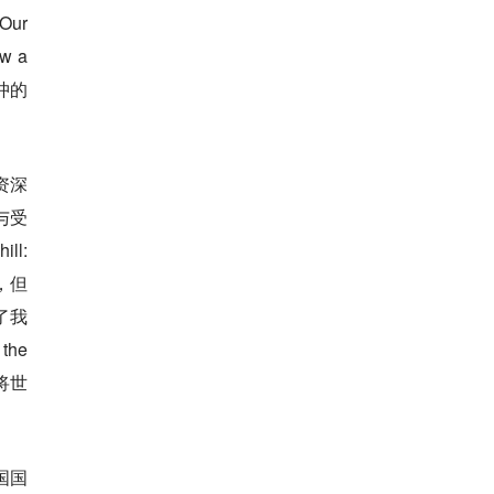
Our
w a
反冲的
资深
者与受
l:
，但
了我
he
将世
国国