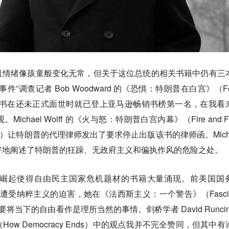
且情绪像孩童般变化无常，但关于这位总统的相关书籍中仍有三
”调查记者 Bob Woodward 的《恐惧：特朗普在白宫》（Fea
e House）一书在还未正式面世时就已登上亚马逊畅销书榜第一名，在我看
hael Wolff 的《火与怒：特朗普白宫内幕》（Fire and Fu
ite House）让特朗普的代理律师发出了要求停止出版该书的律师函。Mich
 Risk》极好地阐述了特朗普的狂躁、无政府主义和偏执作风的危险之处。
崛起使得自由民主国家危机题材的书籍大量涌现。前美国国
 童年时期曾遭受纳粹主义的迫害，她在《法西斯主义：一个警告》（Fasci
不要将当下的自由看作是理所当然的事情。剑桥学者 David Runcim
w Democracy Ends）中的观点我并不完全赞同，但其中有