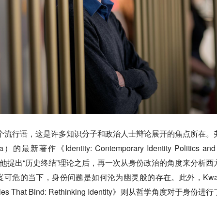
对是一个流行语，这是许多知识分子和政治人士辩论展开的焦点所在。
最新著作《Identity: Contemporary Identity Politics and 
nition》是继他提出“历史终结”理论之后，再一次从身份政治的角度来分析
可危的当下，身份问题是如何沦为幽灵般的存在。此外，Kwa
Lies That Bind: Rethinking Identity》则从哲学角度对于身份进