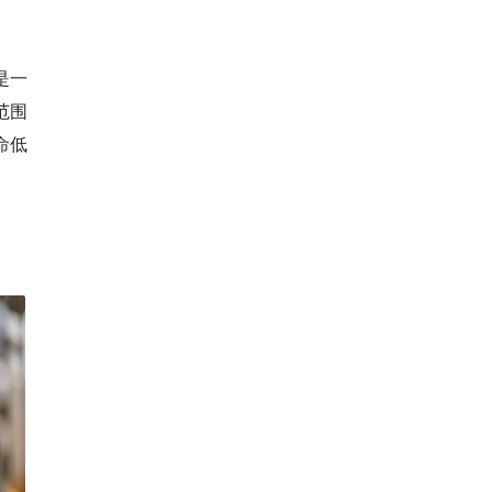
说是一
范围
命低