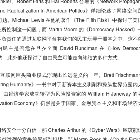
r、Robert Faris 和 Hal Roberts 合著的《Network Propagan
ion, and Radicalization in American Politics》详细论述了网络空
chael Lewis 在他的著作《The Fifth Risk》中探讨了
一问题，而 Martin Moore 的《Democracy Hacked
不负责任的通过互联网平台将我们的民主玩弄于股掌之中。这不
危在旦夕？而 David Runciman 在《How Democra
定的，此外他还探讨了自由民主可能走向终结的多种方式。
联网巨头商业模式浮现出长远意义的一年。Brett Frischmann
engineering Humanity》一书中对于新资本主义剥削和操纵世界范围
济学家成功转型为风险投资家的 William H Janeway 的
 the Innovation Economy》仍然是关于国家、金融资本主义和市场经
分自信，那 Charles Arthur 的《Cyber Wars》应该
竞争前景感到担忧，那 Martin Rees 的《On the Futu