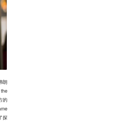
弗朗
the
西方的
me
行了探