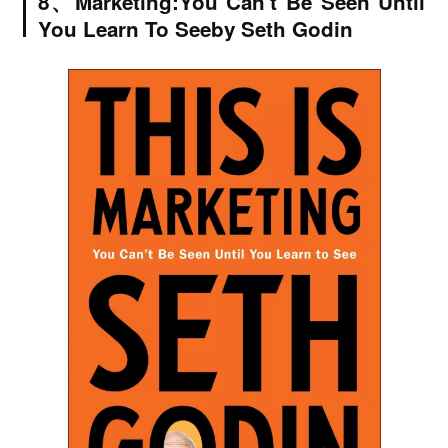
8、
Marketing:
You Can't Be Seen Until
You Learn To See
by Seth Godin