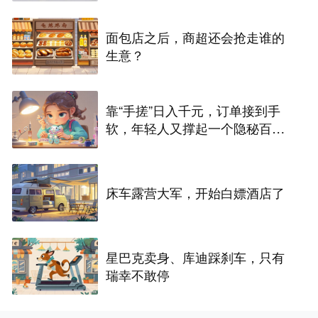
面包店之后，商超还会抢走谁的
生意？
靠“手搓”日入千元，订单接到手
软，年轻人又撑起一个隐秘百亿
市场
床车露营大军，开始白嫖酒店了
星巴克卖身、库迪踩刹车，只有
瑞幸不敢停