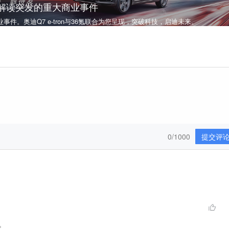
，解读突发的重大商业事件
件。奥迪Q7 e-tron与36氪联合为您呈现，突破科技，启迪未来。
0/1000
提交评
。