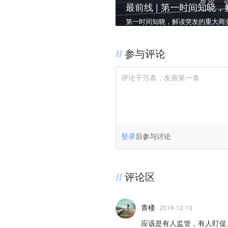
最前线 | 第一时间知晓
第一时间知晓，解读突发的重大商业事
参与评论
评论千万条，友善第一条
登录
后参与讨论
评论区
青楼
·
2018-12-13
应该是有人监管，有人盯促