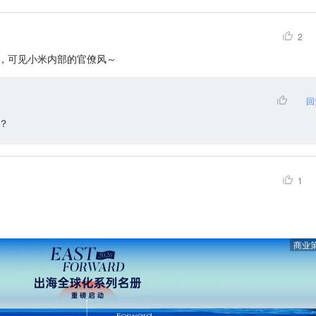
2
，可见小米内部的官僚风～
回
？
1
商业