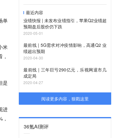
最近内容
场单
业绩快报 | 未发布业绩指引，苹果Q2业绩超
预期盘后股价仍下跌
2020-05-01
最前线 | 5G需求对冲疫情影响，高通Q2 业
小米
绩超出预期
看，
2020-04-30
最前线 | 三年巨亏290亿元，乐视网退市几
成定局
但是
2020-04-27
阅读更多内容，狠戳这里
现进
%，
36氪AI测评