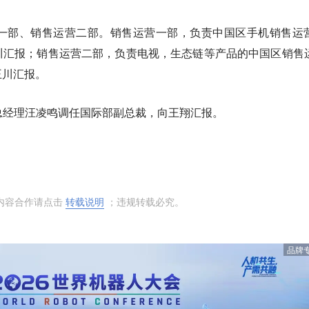
营一部、销售运营二部。销售运营一部，负责中国区手机销售运
川汇报；销售运营二部，负责电视，生态链等产品的中国区销售
王川汇报。
部总经理汪凌鸣调任国际部副总裁，向王翔汇报。
内容合作请点击
转载说明
；违规转载必究。
品牌