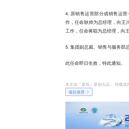
4. 原销售运营部分成销售运
作，任命耿帅为总经理，向王
工作，任命蒋聪为总经理，向
5. 集团副总裁、销售与服务
此任命即日生效，特此通知。
本文由「
梁风
」原创出品， 转载或
项目推荐