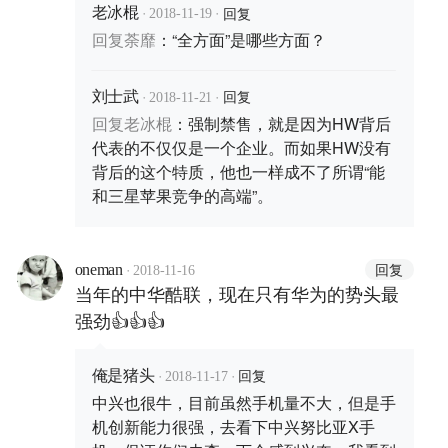
·
·
回复
老冰棍
2018-11-19
回复
荼靡
：
“全方面”是哪些方面？
·
·
回复
刘士武
2018-11-21
回复
老冰棍
：
强制禁售，就是因为HW背后
代表的不仅仅是一个企业。而如果HW没有
背后的这个特质，他也一样成不了所谓“能
和三星苹果竞争的高端”。
·
回复
oneman
2018-11-16
当年的中华酷联，现在只有华为的势头最
强劲👍👍👍
·
·
回复
俺是猪头
2018-11-17
中兴也很牛，目前虽然手机量不大，但是手
机创新能力很强，去看下中兴努比亚X手