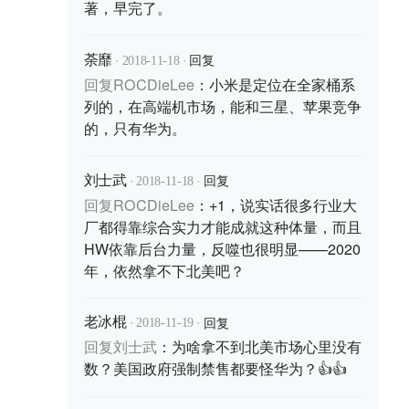
著，早完了。
·
·
回复
荼靡
2018-11-18
回复
ROCDieLee
：
小米是定位在全家桶系
列的，在高端机市场，能和三星、苹果竞争
的，只有华为。
·
·
回复
刘士武
2018-11-18
回复
ROCDieLee
：
+1，说实话很多行业大
厂都得靠综合实力才能成就这种体量，而且
HW依靠后台力量，反噬也很明显——2020
年，依然拿不下北美吧？
·
·
回复
老冰棍
2018-11-19
回复
刘士武
：
为啥拿不到北美市场心里没有
数？美国政府强制禁售都要怪华为？👍👍