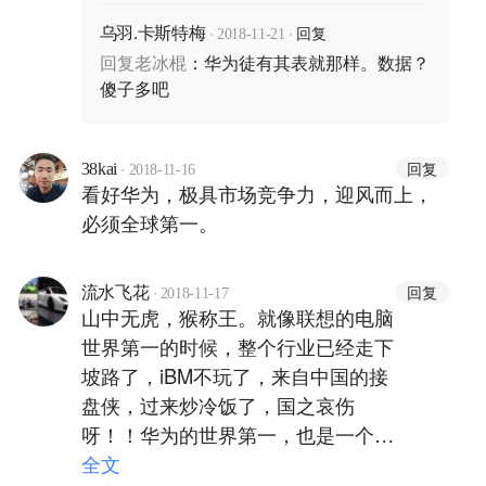
·
·
回复
乌羽.卡斯特梅
2018-11-21
回复
老冰棍
：
华为徒有其表就那样。数据？
傻子多吧
·
回复
38kai
2018-11-16
看好华为，极具市场竞争力，迎风而上，
必须全球第一。
·
回复
流水飞花
2018-11-17
山中无虎，猴称王。就像联想的电脑
世界第一的时候，整个行业已经走下
坡路了，iBM不玩了，来自中国的接
盘侠，过来炒冷饭了，国之哀伤
呀！！华为的世界第一，也是一个逻
辑：行业走下坡路了，三星，找到新
全文