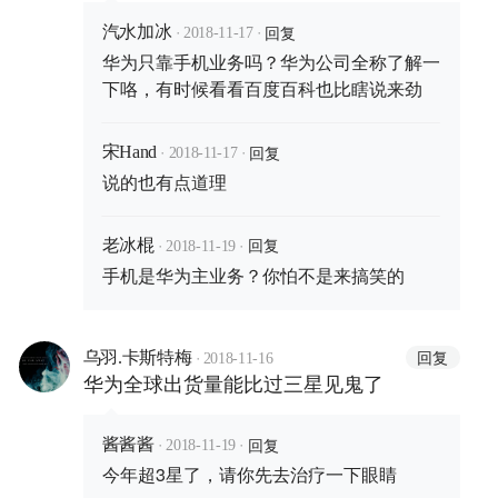
业务，不玩了，接盘得来的第一，有
·
·
回复
什么好吹嘘的
汽水加冰
2018-11-17
华为只靠手机业务吗？华为公司全称了解一
下咯，有时候看看百度百科也比瞎说来劲
·
·
回复
宋Hand
2018-11-17
说的也有点道理
·
·
回复
老冰棍
2018-11-19
手机是华为主业务？你怕不是来搞笑的
·
回复
乌羽.卡斯特梅
2018-11-16
华为全球出货量能比过三星见鬼了
·
·
回复
酱酱酱
2018-11-19
今年超3星了，请你先去治疗一下眼睛