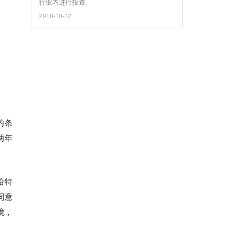
行业内进行投资。
2018-10-12
的条
两年
给特
同意
境，