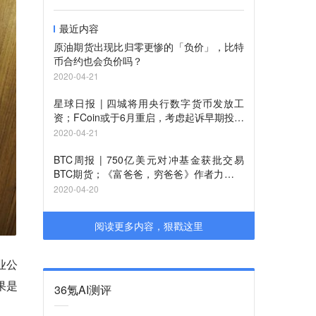
最近内容
原油期货出现比归零更惨的「负价」，比特
币合约也会负价吗？
2020-04-21
星球日报 | 四城将用央行数字货币发放工
资；FCoin或于6月重启，考虑起诉早期投资
者
2020-04-21
BTC周报 | 750亿美元对冲基金获批交易
BTC期货；《富爸爸，穷爸爸》作者力荐比
2020-04-20
阅读更多内容，狠戳这里
业公
果是
36氪AI测评