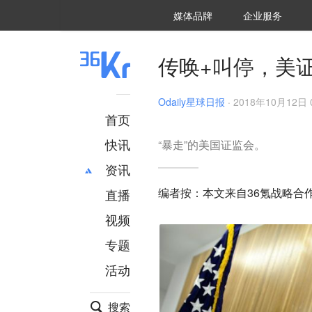
36氪Auto
数字时氪
企业号
未来消费
智能涌现
未来城市
启动Power on
媒体品牌
企业服务
企服点评
36氪出海
36氪研究院
潮生TIDE
36氪企服点评
36Kr研究院
36氪财经
职场bonus
36碳
后浪研究所
36Kr创新咨询
暗涌Waves
硬氪
氪睿研究院
传唤+叫停，美
Odaily星球日报
·
2018年10月12日 0
首页
快讯
“暴走”的美国证监会。
资讯
编者按：本文来自36氪战略合作区块
直播
最新
推荐
创投
财经
视频
汽车
AI
专题
科技
项目推荐
活动
专精特新
安徽
搜索