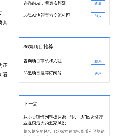
选靠谱AI，看真实评测
查看
初，
36氪AI测评官方交流社区
加入
将其
36氪项目推荐
咨询项目审核和入驻
联系
定为证
我所看
36氪项目推荐订阅号
关注
下一篇
从小心谨慎到积极探索，“扒一扒”区块链行
业规模最大的五家风投
越来越多的风投开始探索在加密货币和区块链