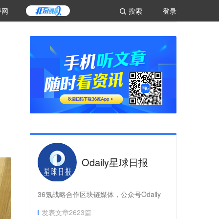
评网
搜索
登录
Odaily星球日报
36氪战略合作区块链媒体，公众号Odaily
发表文章
2623
篇