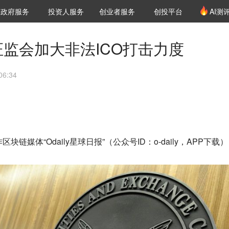
创投发布
项目推荐
核心服务
LP源计划
政府服务
投资人服务
创业者服务
创投平台
AI测
36氪Pro
VClub
VClub投资机构库
创投氪堂
城市之窗
投资机构职位推介
企业入驻
投资人认证
证监会加大非法ICO打击力度
6:34
链媒体“Odaily星球日报”（公众号ID：o-daily，APP下载）