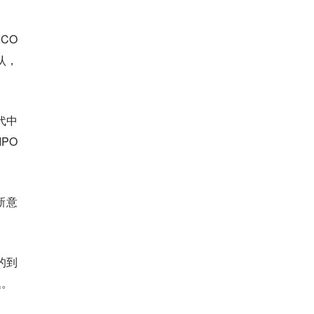
ICO
认，
代中
PO
新意
市的到
题。