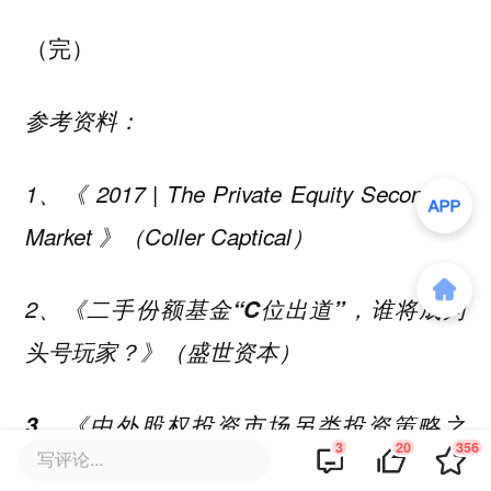
（完）
参考资料：
1、《
2017 | The Private Equity Secondary
Market
》（Coller Captical）
2、《
二手份额基金“C位出道”，谁将成为
头号玩家？》（盛世资本）
3、《中外股权投资市场另类投资策略之
3
20
356
写评论...
Secondary Funds》（宜信财富、清科）