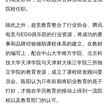
院校任职。
除此之外，超竞教育整合了行业协会、腾讯
电竞与EDG俱乐部的行业资源，将成功的赛
事和品牌经验辅助课程体系的建立。在教材
的编写上，配合中山大学南方学院、北京科
技大学天津学院与天津财大珠江学院三所独
立学院的教育资源，成立了课程研发顾问委
员会。陈阳认为只有前期将职业教育的底子
打好，才能在学历教育的推动上得到一流院
校以及教育部门的认可。