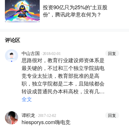
投资90亿只为25%的“土豆股
份”，腾讯此举意在何为？
评论区
·
回复
中山古国
2018-02-01
思路很对，教育行业建设师资体系是
最关键的，不过和三个独立学院搞电
竞专业太扯淡，教育部批准的是高
职，独立学院都是二本，且陆续都会
转设成普通民办本科高校，没有几个
本科高校还会保留大专层次的专业。
全文
·
回复
谭积龙
2017-12-02
hiesporys.com嗨电竞