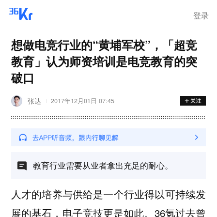
登录
想做电竞行业的“黄埔军校”，「超竞
教育」认为师资培训是电竞教育的突
破口
张达
2017年12月01日 07:45
教育行业需要从业者拿出充足的耐心。
人才的培养与供给是一个行业得以可持续发
展的基石，电子竞技更是如此。36氪过去曾