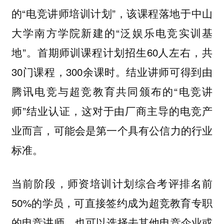
的“电竞讲师培训计划”，该课程落地于中山
大学南方学院新建的“泛娱乐电竞实训基
地”。首期师训课程计划招生60人左右，共
30门课程，300余课时。结业讲师可得到由
腾讯电竞与超竞教育共同颁布的“电竞讲
师”结业认证，
这对于由厂商主导的电竞产
业而言，可能会是第一个具有公信力的行业
标准。
当前阶段，师资培训计划综合考评排名前
50%的学员，可直接签约成为超竞教育专职
的电竞讲师，也可以选择去其他电竞企业或