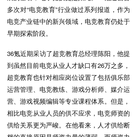
多次对“电竞教育”行业做过系列报道，作为
电竞产业链中的新兴领域，电竞教育仍处于
早期探索阶段。
36氪近期采访了超竞教育总经理陈阳，他提
到虽然目前电竞从业人才缺口有26万之多，
超竞教育也针对相应岗位设置了包括俱乐部
运营管理、电竞教练、游戏分析师、媒介运
营、游戏视频编辑等专业课程体系。但是，
相比电竞从业人员的供不应求，电竞师资的
供给关系更为严峻。
在他看来，人才供给断
档的直接原因是师资力量的薄弱，而师资力