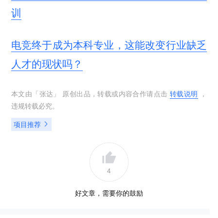
训
电竞终于成为本科专业，这能改变行业缺乏
人才的现状吗？
本文由「
张达
」 原创出品，转载或内容合作请点击
转载说明
，
违规转载必究。
项目推荐
4
好文章，需要你的鼓励