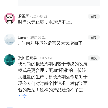
·
回复
脸视网
2017-08-22
时尚永无止境，永远追不上。
·
回复
Lasery
2017-08-22
...时尚对环境的危害又大大增加了
·
回复
恐怖怪蜀黍
2017-09-03
快时尚的极致周期相较于传统的发展
模式是更合理，更加“环保”的！传统
大批量的生产，超长周期运作是对于
现今人们对时尚个性追求一种背道而
驰的做法！这样的产品避免不了过时
淘汰的尴尬，从而产生更大的浪费！
全文
相反，当快时尚做到极致，就像天猫