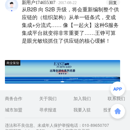
的消费终端直接对接生产商，直接的
·
回复
新用户174655307
2017-08-22
消费省去了中间商的囤货风险，这不
从B2B 向 S2B 升级，将会重新编制整个供
是一种“环保”的做法吗？
应链的（组织架构）从单一链条式，变成
集成+分流式…… 像【一起火】这种S服务
集成平台就变得非常重要了……王铮可算
是眼光敏锐抓住了供应链的核心缓解！
商业策划
商务合作
关于我们
加入我们
联系我们
城市加盟
寻求报道
我要入驻
投资者关系
违法和不良信息、未成年人保护举报电话：010-89650707