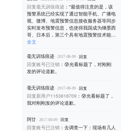
回复
毫无训练痕迹
：
"最值得注意的是，该
预警系统已经实现了通过智能手机、广播电
视、微博、地震预警信息接收服务器等同步
实时发布预警信息，也使得我国成为继墨西
哥、日本后，第三个具有地震预警技术能力
的国家。"你看了没啊
全文
·
·
回复
毫无训练痕迹
2017-08-09
回复
账号已注销
：
😰光看标题了，对刚刚
发的评论道歉。
·
·
回复
毫无训练痕迹
2017-08-09
回复
新用户1153818709
：
😰光看标题了，
我对刚刚发的评论道歉。
·
·
回复
阿廿
2017-08-09
回复
账号已注销
：
去调查一下：现场有几人