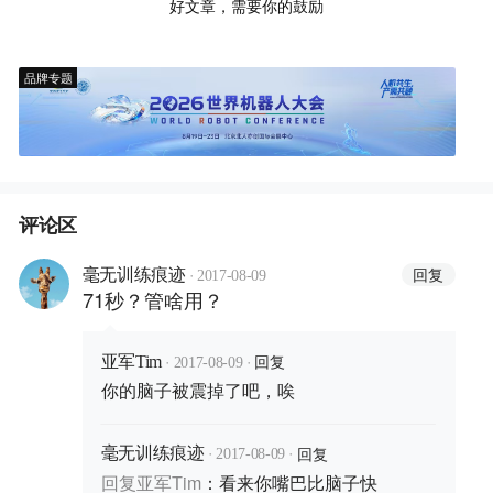
好文章，需要你的鼓励
品牌专题
评论区
·
回复
毫无训练痕迹
2017-08-09
71秒？管啥用？
·
·
回复
亚军Tim
2017-08-09
你的脑子被震掉了吧，唉
·
·
回复
毫无训练痕迹
2017-08-09
回复
亚军Tim
：
看来你嘴巴比脑子快