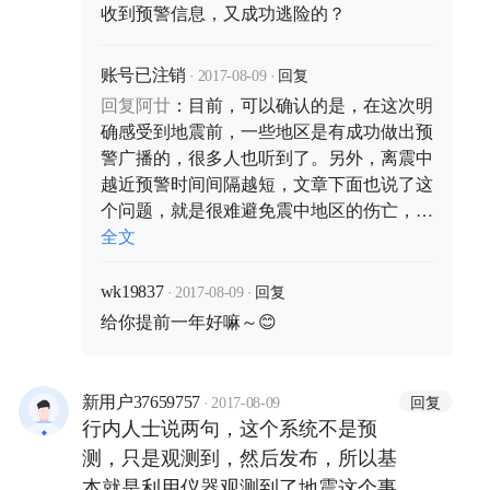
收到预警信息，又成功逃险的？
·
·
回复
账号已注销
2017-08-09
回复
阿廿
：
目前，可以确认的是，在这次明
确感受到地震前，一些地区是有成功做出预
警广播的，很多人也听到了。另外，离震中
越近预警时间间隔越短，文章下面也说了这
个问题，就是很难避免震中地区的伤亡，而
这是预警系统的技术研发方向。
全文
·
·
回复
wk19837
2017-08-09
给你提前一年好嘛～😊
·
回复
新用户37659757
2017-08-09
行内人士说两句，这个系统不是预
测，只是观测到，然后发布，所以基
本就是利用仪器观测到了地震这个事