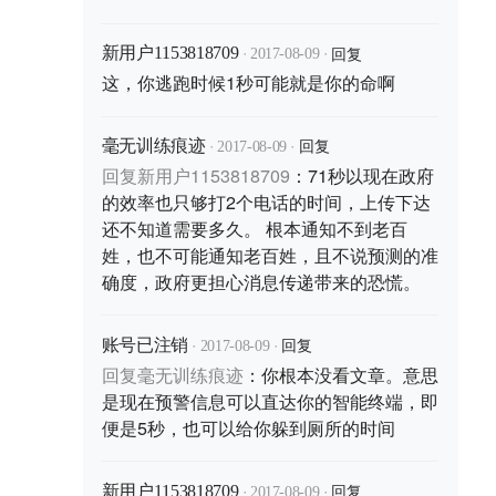
·
·
回复
新用户1153818709
2017-08-09
这，你逃跑时候1秒可能就是你的命啊
·
·
回复
毫无训练痕迹
2017-08-09
回复
新用户1153818709
：
71秒以现在政府
的效率也只够打2个电话的时间，上传下达
还不知道需要多久。 根本通知不到老百
姓，也不可能通知老百姓，且不说预测的准
确度，政府更担心消息传递带来的恐慌。
·
·
回复
账号已注销
2017-08-09
回复
毫无训练痕迹
：
你根本没看文章。意思
是现在预警信息可以直达你的智能终端，即
便是5秒，也可以给你躲到厕所的时间
·
·
回复
新用户1153818709
2017-08-09