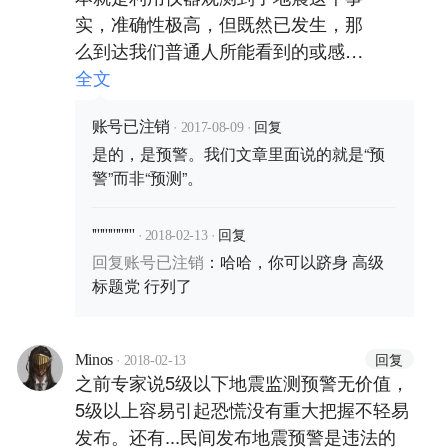
实，准确性极高，但既然已发生，那
么到达我们普通人所能看到的或感受
到的时间也就很快了。另外，地震预
全文
报涉及到人员疏散问题，与经济政治
·
·
回复
都挂钩的，绝不仅仅是预测而已！
账号已注销
2017-08-09
是的，是预警。我们文章里面说的就是“预
警”而非“预测”。
·
·
回复
''''''''''''''''
2018-02-13
回复
账号已注销
：
哈哈，你可以跻身 高级
标题党 行列了
·
回复
Minos
2018-02-13
之前专家说5级以下地震监测预警无价值，
5级以上容易引起恐慌没有重大把握不轻易
发布。还有...民间发布地震预警是违法的