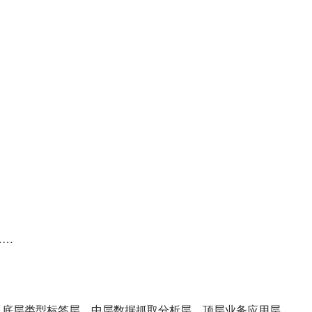
……
，底层类型标签层，中层数据抓取分析层，顶层业务应用层。