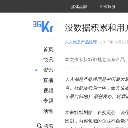
36氪Auto
数字时氪
企业号
未来消费
智能涌现
未来城市
启动Power on
媒体品牌
企业服务
企服点评
36氪出海
36氪研究院
潮生TIDE
36氪企服点评
36Kr研究院
36氪财经
职场bonus
36碳
后浪研究所
36Kr创新咨询
暗涌Waves
硬氪
氪睿研究院
没数据积累和用
人人都是产品经理
·
2017年04月28日
首页
快讯
本文作者从0到1规划头条产品
资讯
人人都是产品经理是中国最大最
直播
最新
推荐
育、社群活动为一体，全方位
创投
财经
视频
汽车
AI
小呆自留地） 原创发布。转载
专题
科技
项目推荐
活动
专精特新
安徽
本来默默划船，在交流会上谈个
围剿，内容领域的企业不自觉
搜索