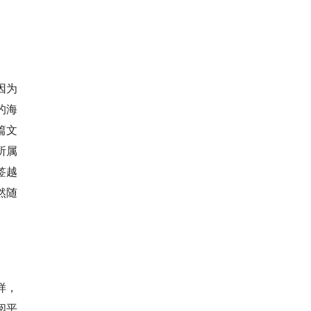
因为
的海
篇文
所属
签越
然随
样，
阅平