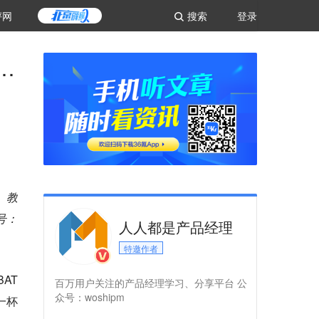
评网
搜索
登录
…
、教
号：
人人都是产品经理
特邀作者
AT
百万用户关注的产品经理学习、分享平台 公
众号：woshipm
一杯