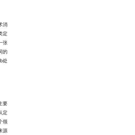
术消
类定
一张
词的
b处
主要
认定
个领
来源