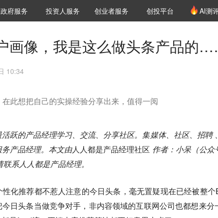
创投发布
项目推荐
核心服务
LP源计划
政府服务
投资人服务
创业者服务
创投平台
AI测
36氪Pro
VClub
VClub投资机构库
创投氪堂
城市之窗
投资机构职位推介
企业入驻
投资人认证
户画像，我是这么做头条产品的…
 10:34
，在此想把自己的实操经验分享出来，值得一阅
活跃的产品经理学习、交流、分享社区。集媒体、社区、招聘 
服务产品经理。本文由
人人都是产品经理社区
作者：小呆（公众
请联系人人都是产品经理。
性化推荐都不惹人注意的今日头条，毫无置疑现在已经被整个B
把今日头条当做竞争对手，非内容领域的互联网公司也都想来分