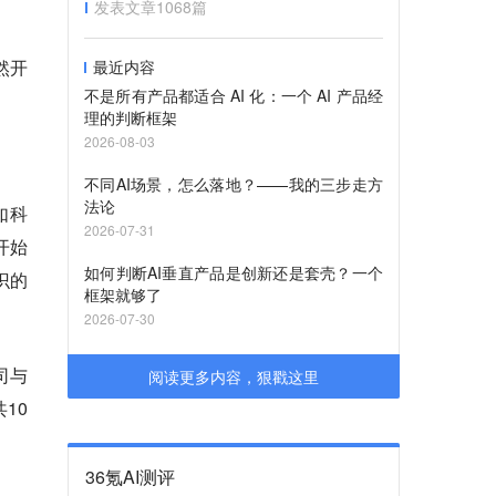
发表文章
1068
篇
然开
最近内容
不是所有产品都适合 AI 化：一个 AI 产品经
理的判断框架
2026-08-03
不同AI场景，怎么落地？——我的三步走方
法论
如科
2026-07-31
开始
如何判断AI垂直产品是创新还是套壳？一个
识的
框架就够了
2026-07-30
司与
阅读更多内容，狠戳这里
10
36氪AI测评