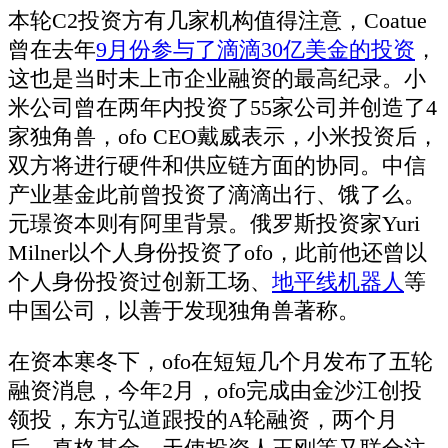
本轮C2投资方有几家机构值得注意，Coatue
曾在去年
9月份参与了滴滴30亿美金的投资
，
这也是当时未上市企业融资的最高纪录。小
米公司曾在两年内投资了55家公司并创造了4
家独角兽，ofo CEO戴威表示，小米投资后，
双方将进行硬件和供应链方面的协同。中信
产业基金此前曾投资了滴滴出行、饿了么。
元璟资本则有阿里背景。俄罗斯投资家Yuri
Milner以个人身份投资了ofo，此前他还曾以
个人身份投资过创新工场、
地平线机器人
等
中国公司，以善于发现独角兽著称。
在资本寒冬下，ofo在短短几个月发布了五轮
融资消息，今年2月，ofo完成由金沙江创投
领投，东方弘道跟投的A轮融资，两个月