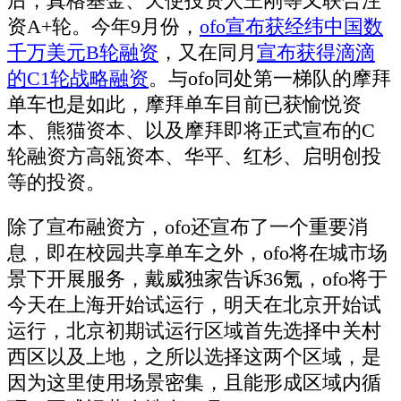
后，真格基金、天使投资人王刚等又联合注
资A+轮。今年9月份，
ofo宣布获经纬中国数
千万美元B轮融资
，又在同月
宣布获得滴滴
的C1轮战略融资
。与ofo同处第一梯队的摩拜
单车也是如此，摩拜单车目前已获愉悦资
本、熊猫资本、以及摩拜即将正式宣布的C
轮融资方高瓴资本、华平、红杉、启明创投
等的投资。
除了宣布融资方，ofo还宣布了一个重要消
息，即在校园共享单车之外，ofo将在城市场
景下开展服务，戴威独家告诉36氪，ofo将于
今天在上海开始试运行，明天在北京开始试
运行，北京初期试运行区域首先选择中关村
西区以及上地，之所以选择这两个区域，是
因为这里使用场景密集，且能形成区域内循