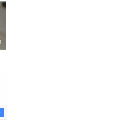
是
不
干
论