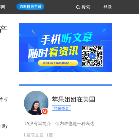
评网
搜索
登录
的产
苹果姐姐在美国
信号
特邀作者
TA没有写简介，但内敛也是一种表达
ity
发表文章
11
篇