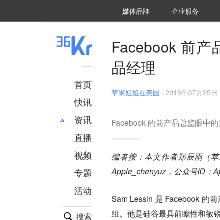
36氪Auto
数字时氪
企业号
未来消费
智能涌现
未来城市
启动Power on
媒体品牌
企业服务
企服点评
36氪出海
36氪研究院
潮生TIDE
36氪企服点评
36Kr研究院
36氪财经
职场bonus
36碳
后浪研究所
36Kr创新咨询
暗涌Waves
硬氪
氪睿研究院
Facebook 
品经理
首页
苹果姐姐在美国
·
2016年07月25日 
快讯
资讯
Facebook 的前产品总监眼中
直播
最新
推荐
创投
财经
视频
编者按：本文作者郑辰雨（苹果
汽车
AI
Apple_chenyuz，公众号ID：App
专题
科技
项目推荐
活动
专精特新
安徽
Sam Lessin 是 Facebook
组。他是硅谷最具前瞻性和敏
搜索