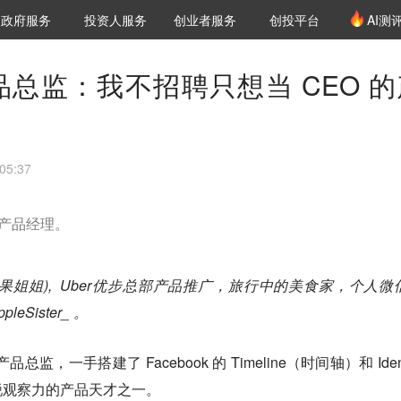
创投发布
项目推荐
核心服务
LP源计划
政府服务
投资人服务
创业者服务
创投平台
AI测
36氪Pro
VClub
VClub投资机构库
创投氪堂
城市之窗
投资机构职位推介
企业入驻
投资人认证
前产品总监：我不招聘只想当 CEO 
05:37
的产品经理。
姐姐), Uber优步总部产品推广，旅行中的美食家，个人微
leSister_ 。
 的前产品总监，一手搭建了 Facebook 的 Timeline（时间轴）和 Ident
锐观察力的产品天才之一。