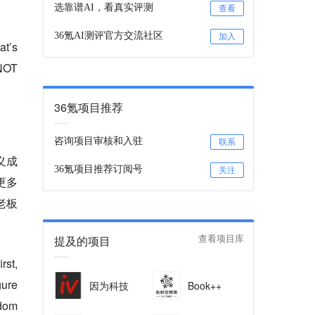
选靠谱AI，看真实评测
查看
36氪AI测评官方交流社区
加入
at’s
 NOT
36氪项目推荐
咨询项目审核和入驻
联系
义成
36氪项目推荐订阅号
关注
更多
老板
提及的项目
查看项目库
rst,
gure
因为科技
Book++
edom