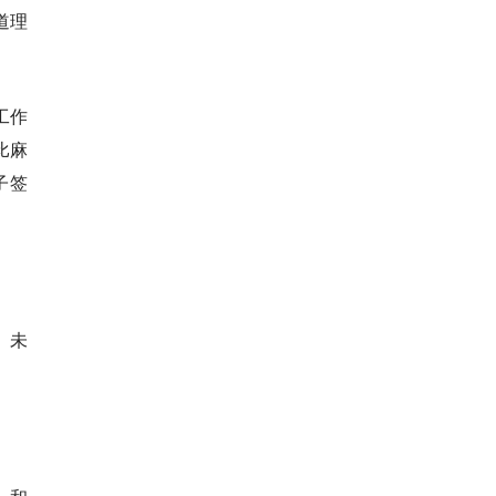
道理
。
工作
比麻
子签
。未