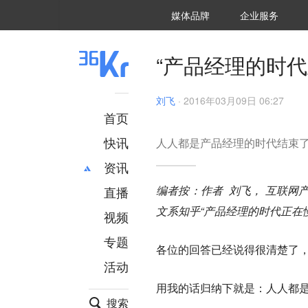
36氪Auto
数字时氪
企业号
未来消费
智能涌现
未来城市
启动Power on
媒体品牌
企业服务
企服点评
36氪出海
36氪研究院
潮生TIDE
36氪企服点评
36Kr研究院
36氪财经
职场bonus
36碳
后浪研究所
36Kr创新咨询
暗涌Waves
硬氪
氪睿研究院
“产品经理的时
刘飞
·
2016年03月09日 06:27
首页
快讯
人人都是产品经理的时代结束
资讯
编者按：作者 刘飞， 互联网产品
直播
最新
推荐
文系知乎“产品经理的时代正在
创投
财经
视频
汽车
AI
专题
各位的回答已经说得很清楚了
科技
项目推荐
活动
专精特新
安徽
用我的话归纳下就是：
人人都
搜索