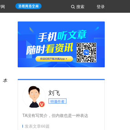
评网
搜索
登录
。本
刘飞
特邀作者
TA没有写简介，但内敛也是一种表达
发表文章
66
篇