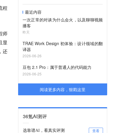
流程
最近内容
一次正常的对谈为什么会火，以及聊聊视频
播客
昨天
程师
且显
TRAE Work Design 初体验：设计领域的翻
译器
，还
2026-06-26
豆包 2.1 Pro：属于普通人的代码能力
2026-06-25
阅读更多内容，狠戳这里
36氪AI测评
选靠谱AI，看真实评测
查看