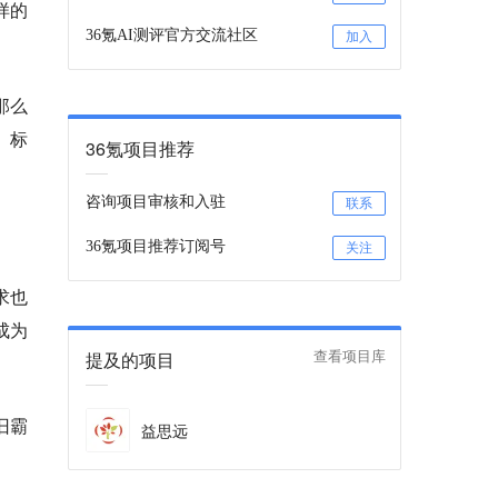
样的
36氪AI测评官方交流社区
加入
那么
、标
36氪项目推荐
咨询项目审核和入驻
联系
36氪项目推荐订阅号
关注
求也
成为
提及的项目
查看项目库
旧霸
益思远