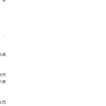
」和
」，
会越
有些
不爽
在想