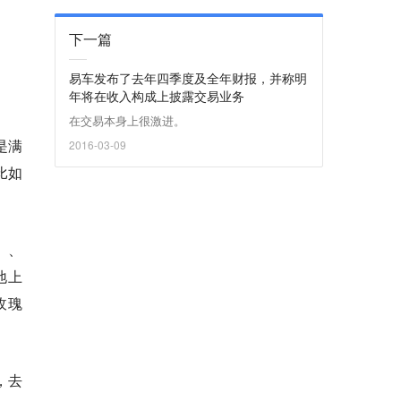
下一篇
易车发布了去年四季度及全年财报，并称明
年将在收入构成上披露交易业务
在交易本身上很激进。
是满
2016-03-09
比如
」、
地上
玫瑰
，去