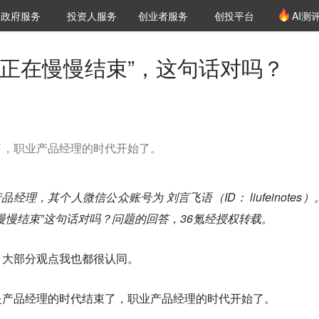
创投发布
项目推荐
核心服务
LP源计划
政府服务
投资人服务
创业者服务
创投平台
AI测
36氪Pro
VClub
VClub投资机构库
创投氪堂
城市之窗
投资机构职位推介
企业入驻
投资人认证
代正在慢慢结束”，这句话对吗？
了，职业产品经理的时代开始了。
经理，其个人微信公众账号为 刘言飞语（ID： liufeinotes）
慢慢结束”这句话对吗？问题的回答，36氪经授权转载。
，大部分观点我也都很认同。
是产品经理的时代结束了，职业产品经理的时代开始了。