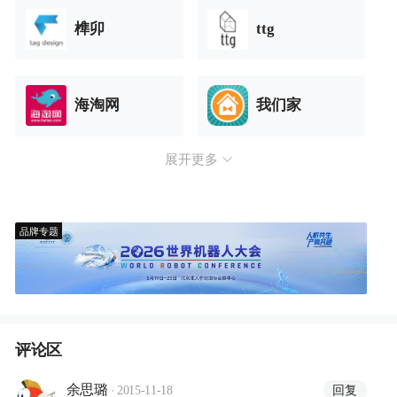
榫卯
ttg
海淘网
我们家
展开更多
品牌专题
评论区
·
回复
余思璐
2015-11-18