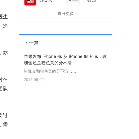
展开更多
医生
。迄
下一篇
，亦
苹果发布 iPhone 6s 及 iPhone 6s Plus，玫
瑰金还是粉色真的分不清
玫瑰金和粉色真的分不清 ……
时在
2015-09-09
团队
反过
，需