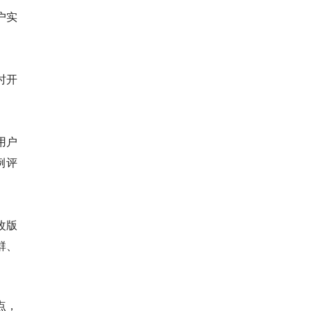
户实
时开
用户
例评
改版
群、
点，