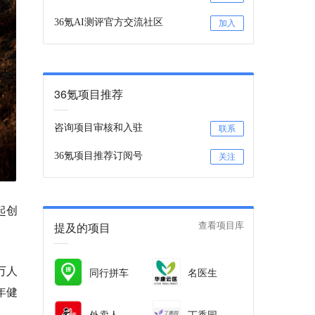
36氪AI测评官方交流社区
加入
36氪项目推荐
咨询项目审核和入驻
联系
36氪项目推荐订阅号
关注
起创
提及的项目
查看项目库
万人
同行拼车
名医生
年健
外卖人
丁香园