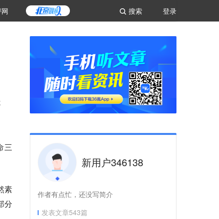
评网
搜索
登录
极
命三
新用户346138
然素
作者有点忙，还没写简介
部分
发表文章
543
篇