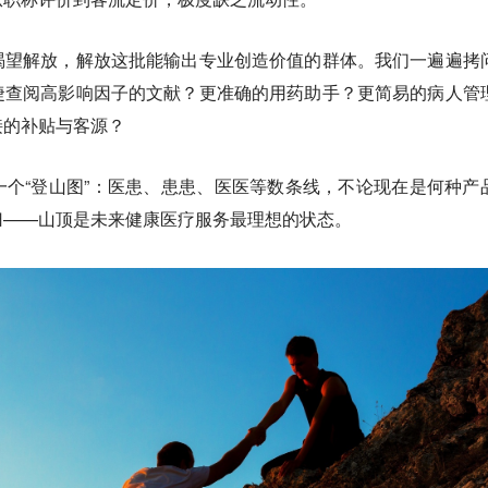
渴望解放，解放这批能输出专业创造价值的群体。我们一遍遍拷
捷查阅高影响因子的文献？更准确的用药助手？更简易的病人管
接的补贴与客源？
一个“登山图”：医患、患患、医医等数条线，不论现在是何种产
归——山顶是未来健康医疗服务最理想的状态。