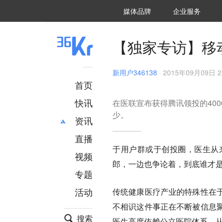
36氪Auto
数字时氪
企业号
未来消费
智能涌现
未来城市
启动Power on
媒体品牌
企业服务
企服点评
36氪出海
36氪研究院
潮生TIDE
36氪企服点评
36Kr研究院
36氪财经
职场bonus
36碳
后浪研究所
36Kr创新咨询
暗涌Waves
硬氪
氪睿研究院
【独家专访】移
新用户346138
·
2015年09月09日 2
首页
快讯
在医联宣布获得腾讯领投的40
少。
资讯
直播
最新
推荐
于用户群或于创投圈，医生从
创投
财经
视频
郎，一边也争论着，到底谁才
汽车
AI
专题
科技
项目推荐
活动
传统健康医疗产业的特殊性在
专精特新
安徽
不相识这件事正在不断被信息
搜索
医生高度依赖公立医院体系，