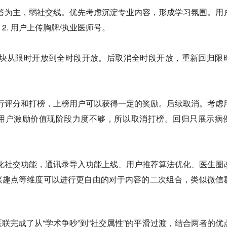
问答为主，弱社交线。优先考虑沉淀专业内容，形成学习氛围。用
2. 用户上传胸牌/执业医师号。
板块从限时开放到全时段开放。后取消全时段开放，重新回归限
进行评分和打榜，上榜用户可以获得一定的奖励。后续取消。考虑
用户激励价值现阶段力度不够，所以取消打榜。回归只展示病
强化社交功能，通讯录导入功能上线、用户推荐算法优化、医生圈
兴趣点等维度可以进行更自由的对于内容的二次组合，类似微信
联完成了从“学术争吵”到“社交属性”的平滑过渡，结合两者的优