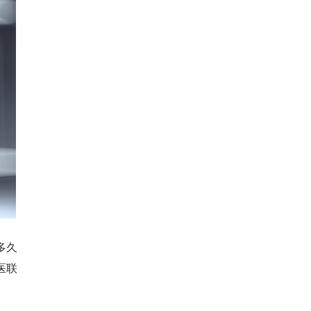
多久
医联