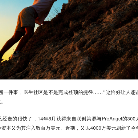
赌一件事，医生社区是不是完成登顶的捷径……” 这恰好让人想
破。
走的很快了，14年8月获得来自联创策源与PreAngel的300
资本又为其注入数百万美元。近期，又以4000万美元刷新了今