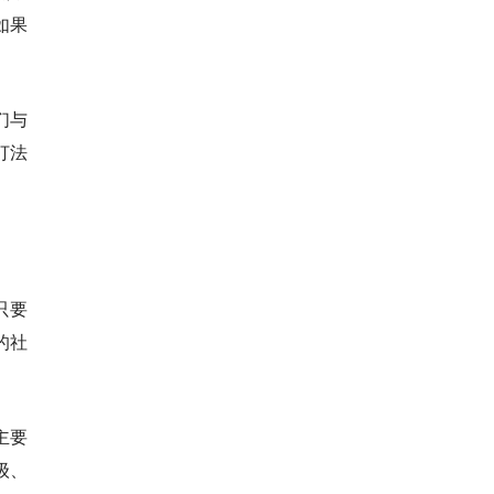
如果
们与
打法
只要
的社
主要
级、