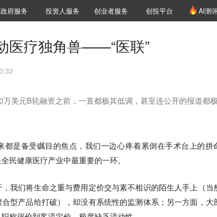
创投发布
项目推荐
核心服务
LP源计划
政府服务
投资人服务
创业者服务
创投平台
AI测
36氪Pro
VClub
VClub投资机构库
创投氪堂
城市之窗
投资机构职位推介
企业入驻
投资人认证
动医疗独角兽——“医联”
3:32
00万美元B轮融资之前，一直都极其低调，甚至连公开的报道都
来都是备受瞩目的焦点，我们一边心疼着累倒在手术台上的拼
是全民健康医疗产业中最重要的一环。
于，我们将生命之重与费用定价交与素不相识的陌生人手上（当
聚合型产品给打破），却没有系统性的监测体系；另一方面，大
从职称评价到客流定价，极度缺乏流动性。