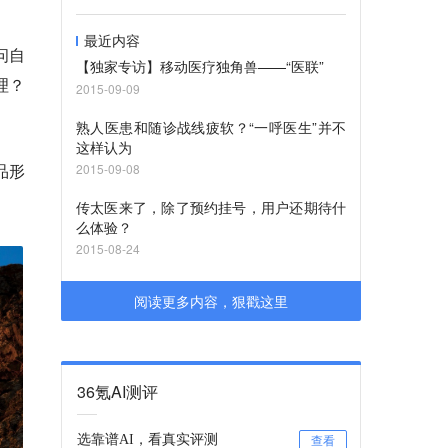
最近内容
问自
【独家专访】移动医疗独角兽——“医联”
理？
2015-09-09
熟人医患和随诊战线疲软？“一呼医生”并不
这样认为
品形
2015-09-08
传太医来了，除了预约挂号，用户还期待什
么体验？
2015-08-24
阅读更多内容，狠戳这里
36氪AI测评
选靠谱AI，看真实评测
查看