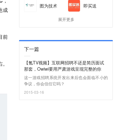
C，
图为技术
即买送
达成
展开更多
目前
下一篇
【氪TV视频】互联网招聘不还是简历面试
右。
那套，Owiwi要用严肃游戏呈现完整的你
这一游戏招聘系统开发出来后也会面临不小的
争议，你会信任它吗？
2015-03-16