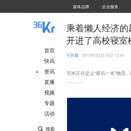
36氪Auto
数字时氪
企业号
未来消费
智能涌现
未来城市
启动Power on
媒体品牌
企业服务
企服点评
36氪出海
36氪研究院
潮生TIDE
36氪企服点评
36Kr研究院
36氪财经
职场bonus
36碳
后浪研究所
36Kr创新咨询
暗涌Waves
硬氪
氪睿研究院
乘着懒人经济的
开进了高校寝室
首页
弓长颖
·
2015年03月16日 10:41
快讯
资讯
宅米正在定义“最后一米”物流
直播
最新
推荐
创投
财经
视频
汽车
AI
专题
科技
项目推荐
活动
专精特新
安徽
搜索