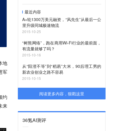
最近内容
A+轮1300万美元融资，“风先生”从最后一公
里升级同城极速物流
2015-10-25
“树熊网络”，跑在商用Wi-Fi行业的最前面，
有流量就够了吗？
2015-10-16
本地
从“阳澄不等”到“稻易”大米，90后理工男的
进军
新农业创业之路不容易
2015-10-15
阅读更多内容，狠戳这里
预约
未来
36氪AI测评