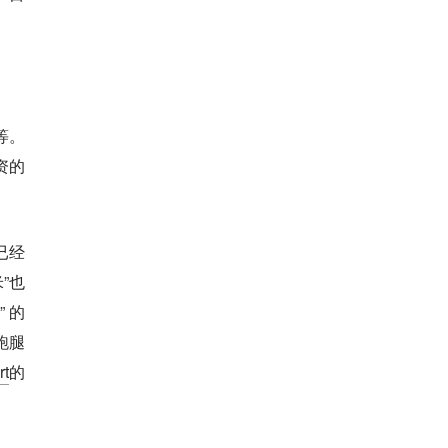
等。
资的
已经
”也
 的
跑腿
rt
的