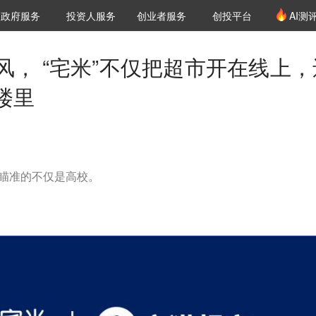
创投发布
项目推荐
核心服务
LP源计划
政府服务
投资人服务
创业者服务
创投平台
AI测
36氪Pro
VClub
VClub投资机构库
创投氪堂
城市之窗
投资机构职位推介
企业入驻
投资人认证
风， “宅米”不仅把超市开在线上，
楼里
，瞄准的不仅是高校。