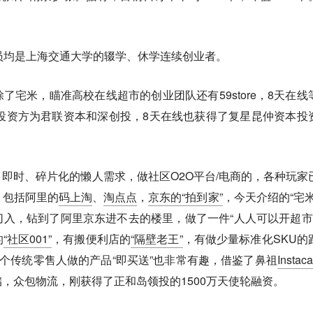
员均是上海交通大学的辍学、休学连续创业者。
除了宅米，瞄准高校在线超市的创业团队还有59store，8天在线
投资方为君联资本和深创投，8天在线也获得了复星昆仲资本投
即时、碎片化的懒人需求，做社区O2O平台/电商的，各种玩家
，包括阿里的
码上淘
、
淘点点
，
京东的“拍到家”
，今天介绍的“宅米
入，钻到了阿里京东进不去的楼里，做了一件“人人可以开超市”
的
“社区001”
，有搬便利店的
“隔壁老王”
，有做少量标准化SKU的
个传统零售人做的产品“即买送”也非常有趣，借鉴了鼻祖
Instaca
，众包物流，刚获得了正和岛领投的1500万天使轮融资。