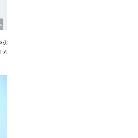
争优
平方