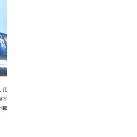
，用
寝室
利服