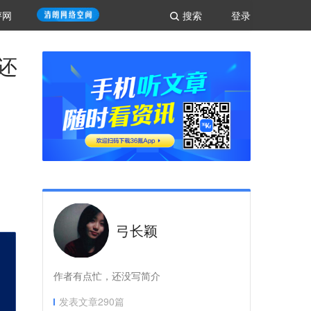
评网
搜索
登录
还
弓长颖
作者有点忙，还没写简介
发表文章
290
篇