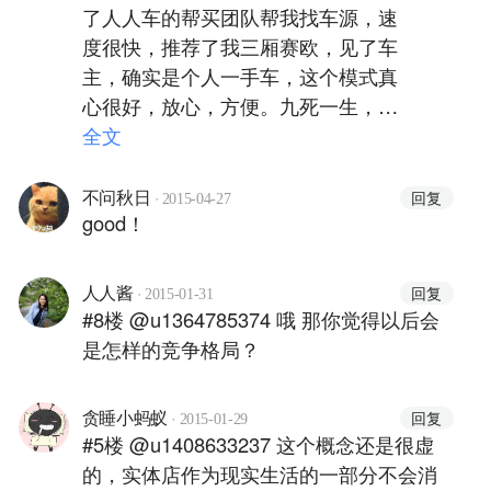
了人人车的帮买团队帮我找车源，速
度很快，推荐了我三厢赛欧，见了车
主，确实是个人一手车，这个模式真
心很好，放心，方便。九死一生，你
一定会活下来的。加油！人人车！
全文
·
回复
不问秋日
2015-04-27
good！
·
回复
人人酱
2015-01-31
#8楼 @u1364785374 哦 那你觉得以后会
是怎样的竞争格局？
·
回复
贪睡小蚂蚁
2015-01-29
#5楼 @u1408633237 这个概念还是很虚
的，实体店作为现实生活的一部分不会消