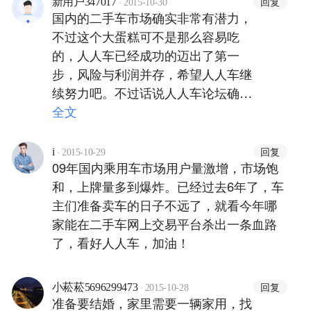
·
回复
新用户347017
2015-10-30
国内的二手车市场确实非常有潜力，
不过这个大蛋糕可不是那么容易吃
的，人人车已经成功的迈出了第一
步，风险与利润并存，希望人人车继
续努力吧。不过话说人人车论坛确实
很实在，这个特点一点要继续发扬下
全文
去。
·
回复
i
2015-10-29
09年国内乘用车市场用户量激增，市场饱
和，上牌量多到爆炸。已经过去6年了，车
主们准备卖车的日子不远了，就看今年哪
家能在二手车网上交易平台杀出一条血路
了，看好人人车，加油！
·
回复
小菘菘5696299473
2015-10-28
准备要结婚，家里需要一辆家用，找