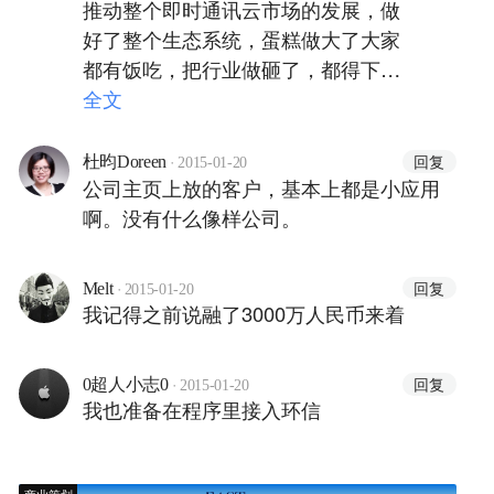
推动整个即时通讯云市场的发展，做
好了整个生态系统，蛋糕做大了大家
都有饭吃，把行业做砸了，都得下岗
吧。作为一个新兴行业更建议相互间
全文
比拼的是技术和服务而不是口水和抹
黑，并不是说《IT经理世界》要集成
·
回复
杜昀Doreen
2015-01-20
环信的产品才站出来说环信的好话，
公司主页上放的客户，基本上都是小应用
作为一个即时通讯云客户只是希望业
啊。没有什么像样公司。
界有更好的服务能够提供给我，而不
是恶意竞争毁掉整个行业让客户自己
·
回复
Melt
2015-01-20
来搭建私有IM系统。
我记得之前说融了3000万人民币来着
·
回复
0超人小志0
2015-01-20
我也准备在程序里接入环信
商业策划