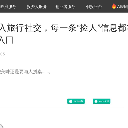
创投发布
项目推荐
核心服务
LP源计划
政府服务
投资人服务
创业者服务
创投平台
AI测
36氪Pro
VClub
VClub投资机构库
创投氪堂
城市之窗
投资机构职位推介
企业入驻
投资人认证
入旅行社交，每一条“捡人”信息都
入口
05
还是要与人拼桌......。