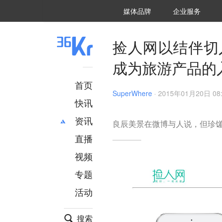
36氪Auto
数字时氪
企业号
未来消费
智能涌现
未来城市
启动Power on
媒体品牌
企业服务
企服点评
36氪出海
36氪研究院
潮生TIDE
36氪企服点评
36Kr研究院
36氪财经
职场bonus
36碳
后浪研究所
36Kr创新咨询
暗涌Waves
硬氪
氪睿研究院
捡人网以结伴切
成为旅游产品的
首页
SuperWhere
·
2015年01月20日 08:
快讯
资讯
良辰美景在微博与人说，但珍馐美味
直播
最新
推荐
创投
财经
视频
汽车
AI
专题
科技
项目推荐
活动
专精特新
安徽
搜索