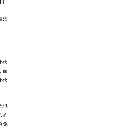
辑清
小伙
，而
小伙
侣也
去的
避免