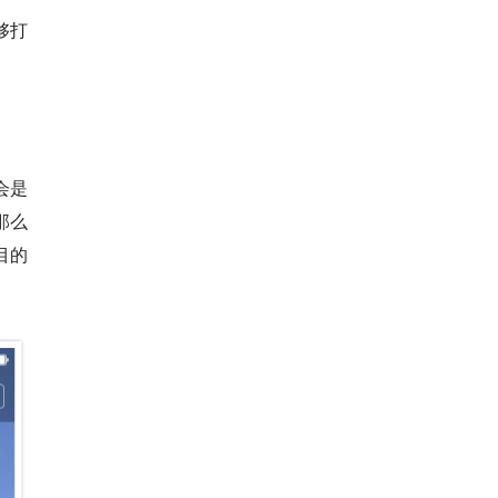
够打
会是
那么
目的