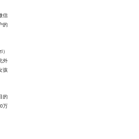
微信
户的
i）
此外
女孩
目的
00万