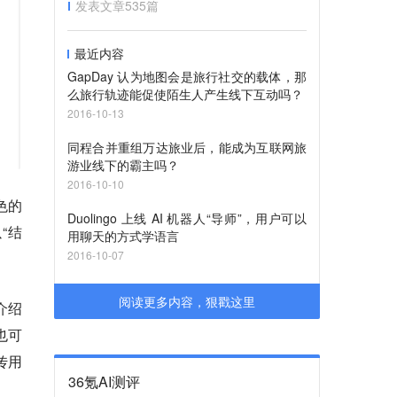
发表文章
535
篇
最近内容
GapDay 认为地图会是旅行社交的载体，那
么旅行轨迹能促使陌生人产生线下互动吗？
2016-10-13
同程合并重组万达旅业后，能成为互联网旅
游业线下的霸主吗？
2016-10-10
色的
Duolingo 上线 AI 机器人“导师”，用户可以
“结
用聊天的方式学语言
2016-10-07
阅读更多内容，狠戳这里
介绍
也可
传用
36氪AI测评