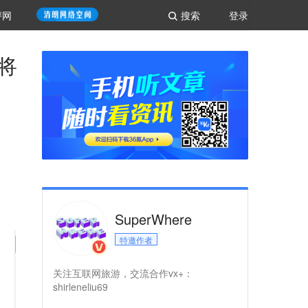
评网
搜索
登录
将
SuperWhere
特邀作者
关注互联网旅游，交流合作vx+：
shirleneliu69