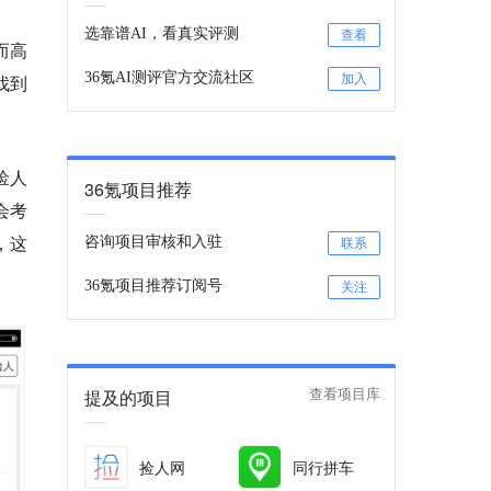
选靠谱AI，看真实评测
查看
而高
36氪AI测评官方交流社区
找到
加入
捡人
36氪项目推荐
会考
，这
咨询项目审核和入驻
联系
36氪项目推荐订阅号
关注
提及的项目
查看项目库
捡人网
同行拼车